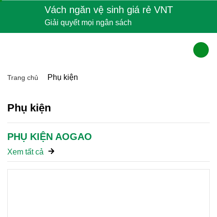
Skip
Vách ngăn vệ sinh giá rẻ VNT
to
Giải quyết mọi ngân sách
content
Phụ kiện
Trang chủ
Phụ kiện
PHỤ KIỆN AOGAO
Xem tất cả