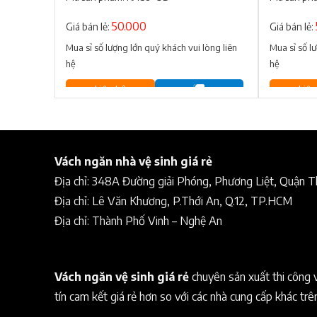
50.000
Giá bán lẻ:
Giá bán lẻ:
Mua sỉ số lượng lớn quý khách vui lòng liên
Mua sỉ số l
hệ
hệ
Liên hệ
Liên
Vách ngăn nhà vệ sinh giá rẻ
Địa chỉ: 348A Đường giải Phóng, Phương Liệt, Quận 
Địa chỉ: Lê Văn Khương, P.Thới An, Q.12, TP.HCM
Địa chỉ: Thành Phố Vinh – Nghệ An
Vách ngăn vệ sinh giá rẻ
chuyên sản xuất thi công 
tín cam kết giá rẻ hơn so với các nhà cung cấp khác trê