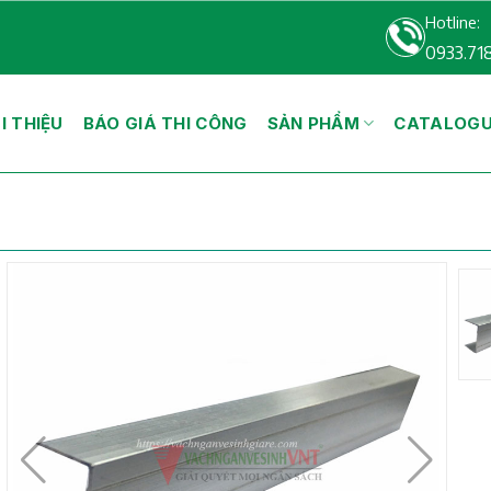
Hotline:
0933.71
I THIỆU
BÁO GIÁ THI CÔNG
SẢN PHẨM
CATALOG