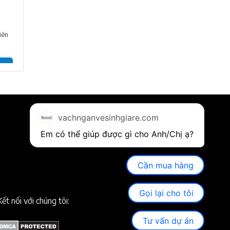
iên
vachnganvesinhgiare.com
Em có thể giúp được gì cho Anh/Chị ạ? 
Cần mua hàng
Gọi lại cho tôi
Kết nối với chúng tôi:
Tư vấn dự án