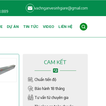
vachnganvesinhgiare@gmail.com
8.889
UE
DỰ ÁN
TIN TỨC
VIDEO
LIÊN HỆ
CAM KẾT
Chuẩn tiến độ
Bảo hành 18 tháng
Tư vấn từ chuyên gia