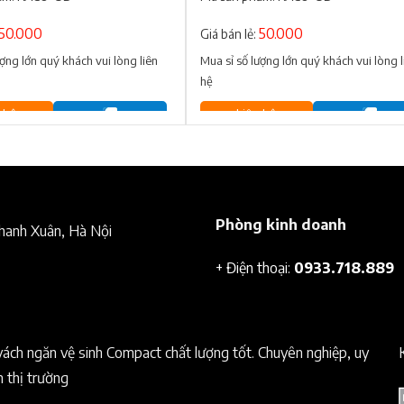
50.000
50.000
Giá bán lẻ:
ượng lớn quý khách vui lòng liên
Mua sỉ số lượng lớn quý khách vui lòng l
hệ
 hệ
Liên hệ
Phòng kinh doanh
Thanh Xuân, Hà Nội
+ Điện thoại:
0933.718.889
vách ngăn vệ sinh Compact chất lượng tốt. Chuyên nghiệp, uy
n thị trường