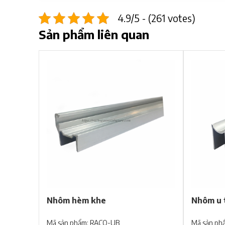
4.9/5 - (261 votes)
Sản phẩm liên quan
Nhôm hèm khe
Nhôm u 
Mã sản phẩm: RACO-UB
Mã sản ph