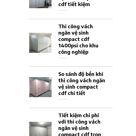
cdf tiết kiệm
Thi công vách
ngăn vệ sinh
compact cdf
1400psi cho khu
công nghiệp
So sánh độ bền khi
thi công vách ngăn
vệ sinh compact
cdf chi tiết
Tiết kiệm chi phí
với thi công vách
ngăn vệ sinh
compact cdf trọn