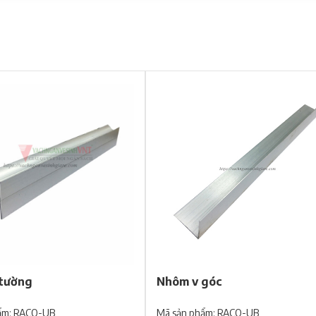
tường
Nhôm v góc
ẩm: RACO-UB
Mã sản phẩm: RACO-UB