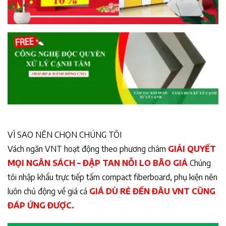
VÌ SAO NÊN CHỌN CHÚNG TÔI
Vách ngăn VNT hoạt động theo phương châm
GIẢI QUYẾT
MỌI NGÂN SÁCH – ĐẬP TAN NỖI LO BÃO GIÁ
Chúng
tôi nhập khẩu trực tiếp tấm compact fiberboard, phụ kiện nên
luôn chủ động về giá cả
GIÁ DÙ RẺ ĐẾN ĐÂU VNT CŨNG
ĐÁP ỨNG ĐƯỢC.