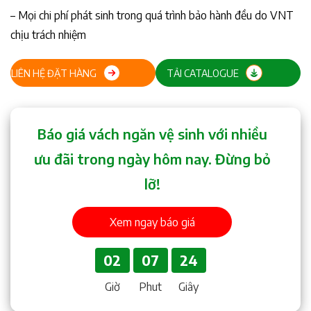
– Mọi chi phí phát sinh trong quá trình bảo hành đều do VNT
chịu trách nhiệm
LIÊN HỆ ĐẶT HÀNG
TẢI CATALOGUE
Báo giá vách ngăn vệ sinh với nhiều
ưu đãi trong ngày hôm nay. Đừng bỏ
lỡ!
Xem ngay báo giá
02
07
23
Giờ
Phut
Giây