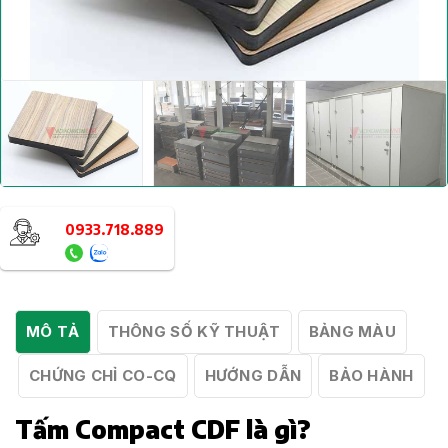
0933.718.889
MÔ TẢ
THÔNG SỐ KỸ THUẬT
BẢNG MÀU
CHỨNG CHỈ CO-CQ
HƯỚNG DẪN
BẢO HÀNH
Tấm Compact CDF là gì?