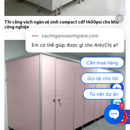
Thi công vách ngăn vệ sinh compact cdf 1400psi cho khu
công nghiệp
vachnganvesinhgiare.com
Em có thể giúp được gì cho Anh/Chị ạ? 
Cần mua hàng
Gọi lại cho tôi
Tư vấn dự án
1
0933.