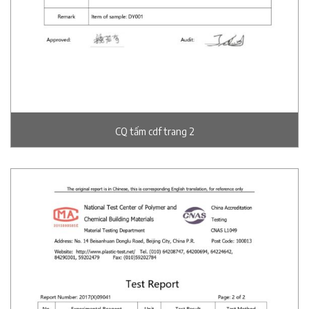
CQ tấm cdf trang 2