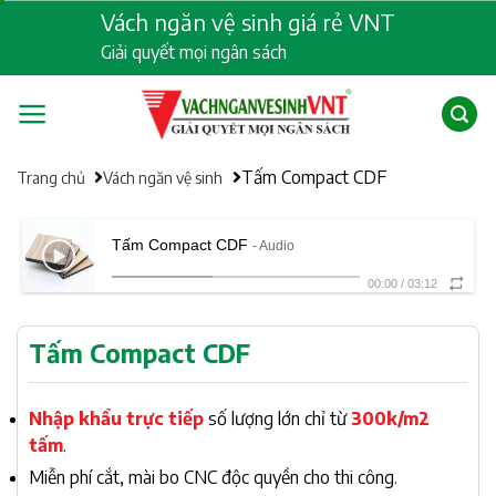
Skip
Vách ngăn vệ sinh giá rẻ VNT
to
Giải quyết mọi ngân sách
content
Tấm Compact CDF
Trang chủ
Vách ngăn vệ sinh
Tấm Compact CDF
- Audio
00:00
/
03:12
Tấm Compact CDF
Nhập khẩu trực tiếp
số lượng lớn chỉ từ
300k/m2
tấm
.
Miễn phí cắt, mài bo CNC độc quyền cho thi công.