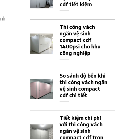
cdf tiết kiệm
ành
Thi công vách
ngăn vệ sinh
compact cdf
1400psi cho khu
công nghiệp
So sánh độ bền khi
thi công vách ngăn
vệ sinh compact
cdf chi tiết
Tiết kiệm chi phí
với thi công vách
ngăn vệ sinh
compact cdf trọn