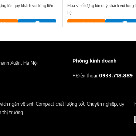
ượng lớn quý khách vui lòng liên
Mua sỉ số lượng lớn quý khách vui lòng l
hệ
 hệ
Liên hệ
Phòng kinh doanh
Thanh Xuân, Hà Nội
+ Điện thoại:
0933.718.889
vách ngăn vệ sinh Compact chất lượng tốt. Chuyên nghiệp, uy
n thị trường