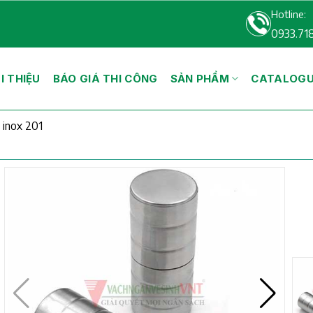
Hotline:
0933.71
I THIỆU
BÁO GIÁ THI CÔNG
SẢN PHẨM
CATALOG
 inox 201