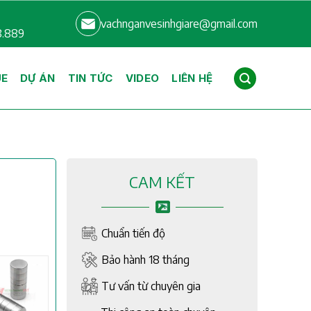
vachnganvesinhgiare@gmail.com
8.889
UE
DỰ ÁN
TIN TỨC
VIDEO
LIÊN HỆ
CAM KẾT
Chuẩn tiến độ
Bảo hành 18 tháng
Tư vấn từ chuyên gia