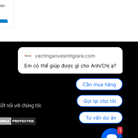
iên
vachnganvesinhgiare.com
Em có thể giúp được gì cho Anh/Chị ạ? 
Cần mua hàng
Gọi lại cho tôi
Kết nối với chúng tôi:
Tư vấn dự án
1