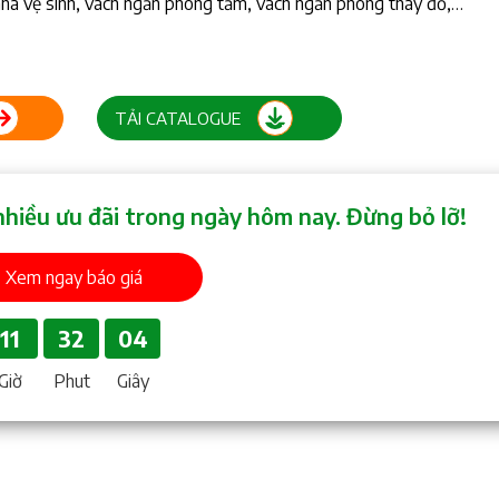
nhà vệ sinh, vách ngăn phòng tắm, vách ngăn phòng thay đồ,…
TẢI CATALOGUE
nhiều ưu đãi trong ngày hôm nay. Đừng bỏ lỡ!
Xem ngay báo giá
11
32
03
Giờ
Phut
Giây