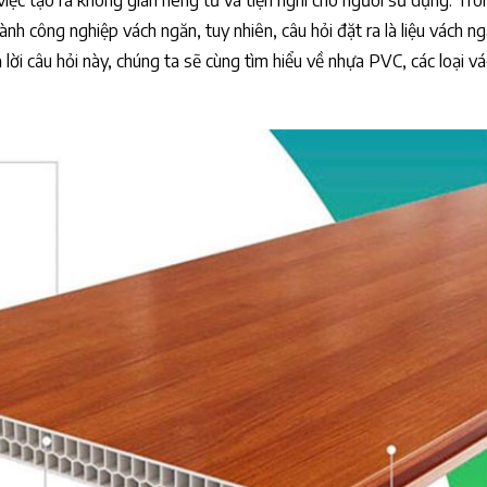
iệc tạo ra không gian riêng tư và tiện nghi cho người sử dụng. Tro
h công nghiệp vách ngăn, tuy nhiên, câu hỏi đặt ra là liệu vách n
 lời câu hỏi này, chúng ta sẽ cùng tìm hiểu về nhựa PVC, các loại v