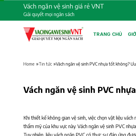
Skip
Vách ngăn vệ sinh giá rẻ VNT
to
Giải quyết mọi ngân sách
content
TRANG CHỦ
GIỚ
»
»
Vách ngăn vệ sinh PVC nhựa tốt không? Ư
Home
Tin tức
Vách ngăn vệ sinh PVC nhựa
Khi thiết kế không gian vệ sinh, việc chọn vật liệu vá
thẩm mỹ của khu vực này. Vách ngăn vệ sinh PVC nhựa đ
Tuy nhiên, liệu vách ngăn PVC có thực sự đáp ứng được