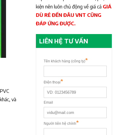
kiện nên luôn chủ động về giá cả
GIÁ
DÙ RẺ ĐẾN ĐÂU VNT CŨNG
ĐÁP ỨNG ĐƯỢC.
LIÊN HỆ TƯ VẤN
a PVC
khác, và