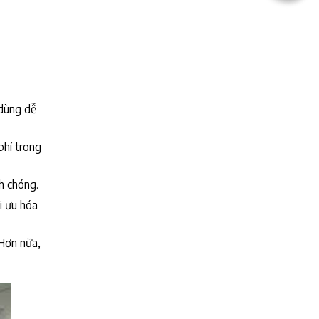
 dùng dễ
phí trong
h chóng.
i ưu hóa
 Hơn nữa,