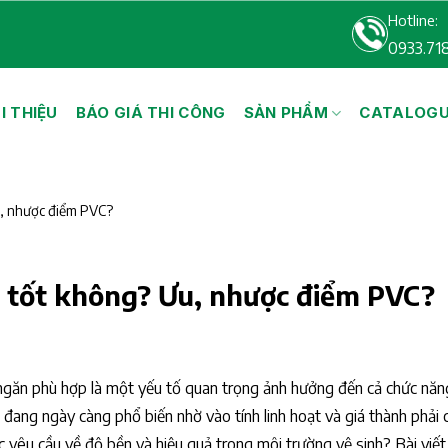
Hotline:
0933.71
I THIỆU
BÁO GIÁ THI CÔNG
SẢN PHẨM
CATALOG
u, nhược điểm PVC?
 tốt không? Ưu, nhược điểm PVC?
ch ngăn phù hợp là một yếu tố quan trọng ảnh hưởng đến cả chức năn
ang ngày càng phổ biến nhờ vào tính linh hoạt và giá thành phải 
 yêu cầu về độ bền và hiệu quả trong môi trường vệ sinh? Bài viết