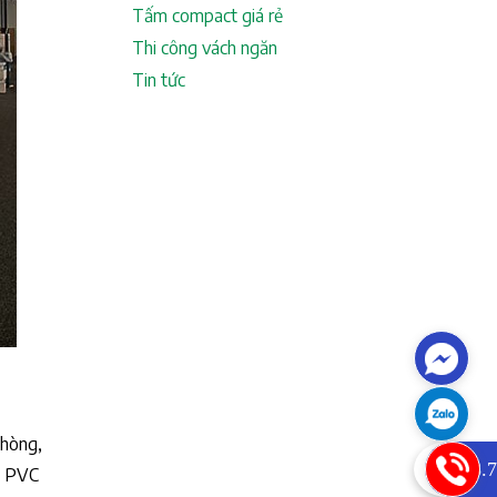
Tấm compact giá rẻ
Thi công vách ngăn
Tin tức
phòng,
0933.7
ăn PVC