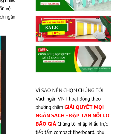
ng nhiều
găn vệ
ách ngăn
VÌ SAO NÊN CHỌN CHÚNG TÔI
Vách ngăn VNT hoạt động theo
phương châm
GIẢI QUYẾT MỌI
NGÂN SÁCH – ĐẬP TAN NỖI LO
BÃO GIÁ
Chúng tôi nhập khẩu trực
tiếp tấm compact fiberboard, phụ