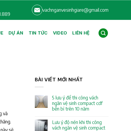
vachnganvesinhgiare@gmail.com
8.889
UE
DỰ ÁN
TIN TỨC
VIDEO
LIÊN HỆ
BÀI VIẾT MỚI NHẤT
5 lưu ý để thi công vách
ngăn vệ sinh compact cdf
bền bỉ trên 10 năm
g và
chăng.
Lưu ý độ nén khi thi công
vách ngăn vệ sinh compact
 này sẽ