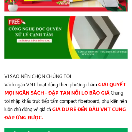
VÌ SAO NÊN CHỌN CHÚNG TÔI
Vách ngăn VNT hoạt động theo phương châm
GIẢI QUYẾT
MỌI NGÂN SÁCH – ĐẬP TAN NỖI LO BÃO GIÁ
Chúng
tôi nhập khẩu trực tiếp tấm compact fiberboard, phụ kiện nên
luôn chủ động về giá cả
GIÁ DÙ RẺ ĐẾN ĐÂU VNT CŨNG
ĐÁP ỨNG ĐƯỢC.