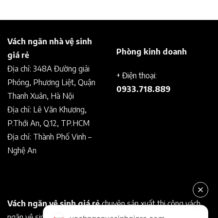
Vách ngăn nhà vệ sinh
Phòng kinh doanh
giá rẻ
Địa chỉ: 348A Đường giải
+ Điện thoại:
Phóng, Phương Liệt, Quận
0933.718.889
Thanh Xuân, Hà Nội
Địa chỉ: Lê Văn Khương,
P.Thới An, Q.12, TP.HCM
Địa chỉ: Thành Phố Vinh –
Nghệ An
Vách ngăn vệ sinh giá rẻ
chuyên sản xuất thi công vách
ngăn vệ sinh Compact chất lượng tốt. Chuyên nghiệp, uy tín