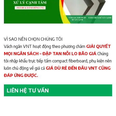
VÌ SAO NÊN CHỌN CHÚNG TÔI
Vách ngăn VNT hoạt động theo phương châm
GIẢI QUYẾT
MỌI NGÂN SÁCH – ĐẬP TAN NỖI LO BÃO GIÁ
Chúng
tôi nhập khẩu trực tiếp tấm compact fiberboard, phụ kiện nên
luôn chủ động về giá cả
GIÁ DÙ RẺ ĐẾN ĐÂU VNT CŨNG
ĐÁP ỨNG ĐƯỢC.
LIÊN HỆ TƯ VẤN