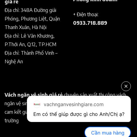
giá rẻ
Địa chỉ: 348A Đường giải
+ Điện thoại:
Phóng, Phương Liệt, Quận
0933.718.889
Thanh Xuân, Hà Nội
Địa chỉ: Lê Văn Khương,
P.Thới An, Q.12, TP.HCM
Địa chỉ: Thành Phố Vinh –
Nghệ An
Vách ngăn vệ sinh giá rẻ
chuyên sản xuất thi công vách
ngăn vệ sinh Compact chất lượng tốt. Chuyên nghiệp, uy tín
vachnganvesinhgiare.com
cam kết giá rẻ hơn so với các nhà cung cấp khác trên thị
Em có thể giúp được gì cho Anh/Chị ạ? 
trường
Cần mua hàng