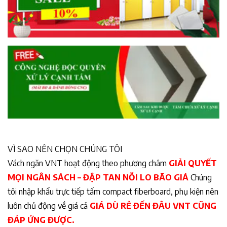
VÌ SAO NÊN CHỌN CHÚNG TÔI
Vách ngăn VNT hoạt động theo phương châm
GIẢI QUYẾT
MỌI NGÂN SÁCH – ĐẬP TAN NỖI LO BÃO GIÁ
Chúng
tôi nhập khẩu trực tiếp tấm compact fiberboard, phụ kiện nên
luôn chủ động về giá cả
GIÁ DÙ RẺ ĐẾN ĐÂU VNT CŨNG
ĐÁP ỨNG ĐƯỢC.