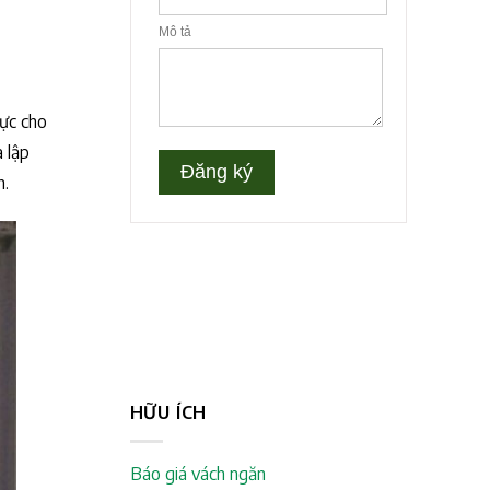
vực cho
à lập
h.
HỮU ÍCH
Báo giá vách ngăn