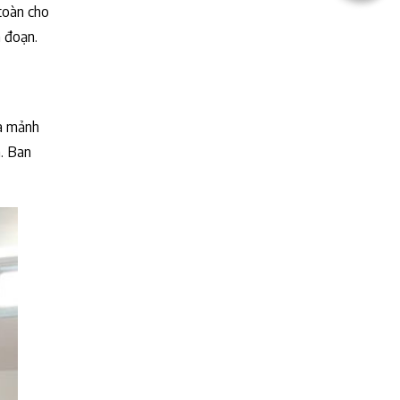
 toàn cho
n đoạn.
và mảnh
m. Ban