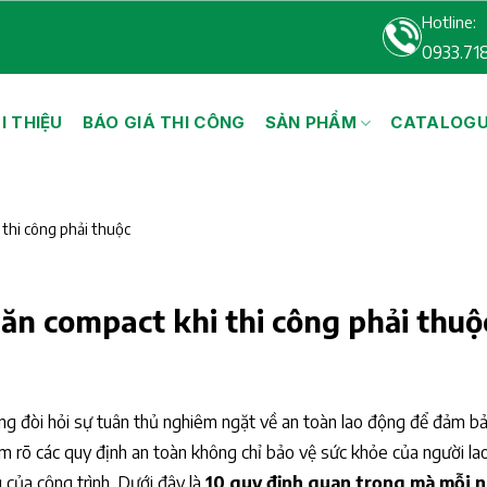
Hotline:
0933.71
I THIỆU
BÁO GIÁ THI CÔNG
SẢN PHẨM
CATALOG
 thi công phải thuộc
ăn compact khi thi công phải thuộ
ộng đòi hỏi sự tuân thủ nghiêm ngặt về an toàn lao động để đảm b
ắm rõ các quy định an toàn không chỉ bảo vệ sức khỏe của người l
của công trình. Dưới đây là
10 quy định quan trọng mà mỗi 