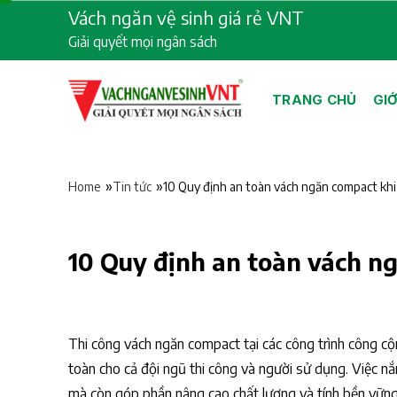
Skip
Vách ngăn vệ sinh giá rẻ VNT
to
Giải quyết mọi ngân sách
content
TRANG CHỦ
GIỚ
»
»
10 Quy định an toàn vách ngăn compact khi
Home
Tin tức
10 Quy định an toàn vách ng
Thi công vách ngăn compact tại các công trình công c
toàn cho cả đội ngũ thi công và người sử dụng. Việc n
mà còn góp phần nâng cao chất lượng và tính bền vững 