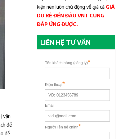
kiện nên luôn chủ động về giá cả
GIÁ
DÙ RẺ ĐẾN ĐÂU VNT CŨNG
ĐÁP ỨNG ĐƯỢC.
LIÊN HỆ TƯ VẤN
bị vận
ách để
ao để