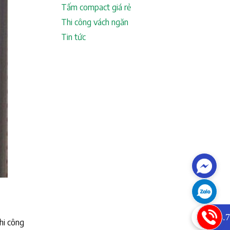
Tấm compact giá rẻ
Thi công vách ngăn
Tin tức
0933.7
hi công