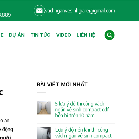
vachnganvesinhgiare@gmail.com
8.889
UE
DỰ ÁN
TIN TỨC
VIDEO
LIÊN HỆ
BÀI VIẾT MỚI NHẤT
c
5 lưu ý để thi công vách
ngăn vệ sinh compact cdf
bền bỉ trên 10 năm
ảo an
ao động
Lưu ý độ nén khi thi công
vách ngăn vệ sinh compact
người