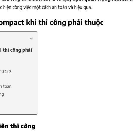
 hiện công việc một cách an toàn và hiệu quả.
ompact khi thi công phải thuộc
 thi công phải
ng cao
an toàn
ông
iên thi công
ay
o hàng ngày