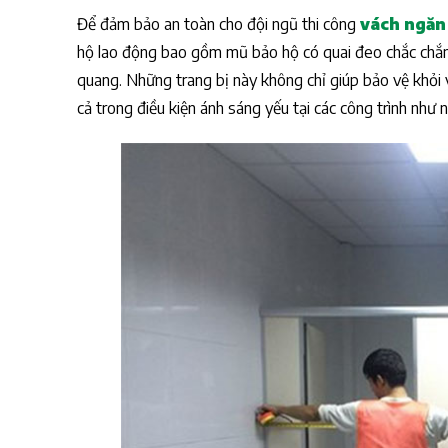
Để đảm bảo an toàn cho đội ngũ thi công
vách ngăn
Lý do tại sao thi công vách vệ sinh phải họ
động?
hộ lao động bao gồm mũ bảo hộ có quai đeo chắc chắn,
Đảm bảo an toàn cho đội ngũ thi công và người
quang. Những trang bị này không chỉ giúp bảo vệ khỏi v
Tuân thủ quy định của Pháp Luật
cả trong điều kiện ánh sáng yếu tại các công trình như
Tăng cường tính bền vững của công trình
Trách nhiệm đối với cộng đồng và môi trường
Phòng ngừa các rủi ro phát sinh