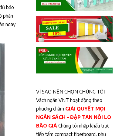
 đủ bảo
có phản
oàn ngay
VÌ SAO NÊN CHỌN CHÚNG TÔI
Vách ngăn VNT hoạt động theo
phương châm
GIẢI QUYẾT MỌI
NGÂN SÁCH – ĐẬP TAN NỖI LO
BÃO GIÁ
Chúng tôi nhập khẩu trực
tiếp tấm compact fiberboard, phụ