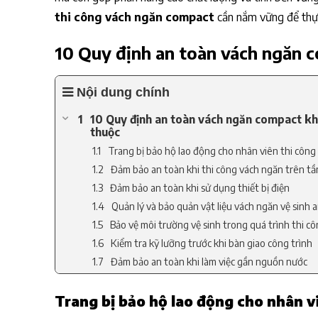
thi công vách ngăn compact
cần nắm vững để thực
10 Quy định an toàn vách ngăn c
Nội dung chính
10 Quy định an toàn vách ngăn compact khi
thuộc
Trang bị bảo hộ lao động cho nhân viên thi công
Đảm bảo an toàn khi thi công vách ngăn trên tầ
Đảm bảo an toàn khi sử dụng thiết bị điện
Quản lý và bảo quản vật liệu vách ngăn vệ sinh 
Bảo vệ môi trường vệ sinh trong quá trình thi c
Kiểm tra kỹ lưỡng trước khi bàn giao công trình
Đảm bảo an toàn khi làm việc gần nguồn nước
Tạo lối đi an toàn trong khu vực thi công
Trang bị bảo hộ lao động cho nhân v
Quy định về sử dụng và bảo quản công cụ cầm t
Tuân thủ quy trình làm việc an toàn và báo cá