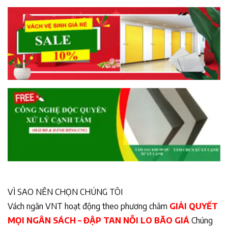
VÌ SAO NÊN CHỌN CHÚNG TÔI
Vách ngăn VNT hoạt động theo phương châm
GIẢI QUYẾT
MỌI NGÂN SÁCH – ĐẬP TAN NỖI LO BÃO GIÁ
Chúng