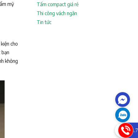
thẩm mỹ
Tấm compact giá rẻ
Thi công vách ngăn
Tin tức
 kiện cho
c bạn
ính không
0933.7