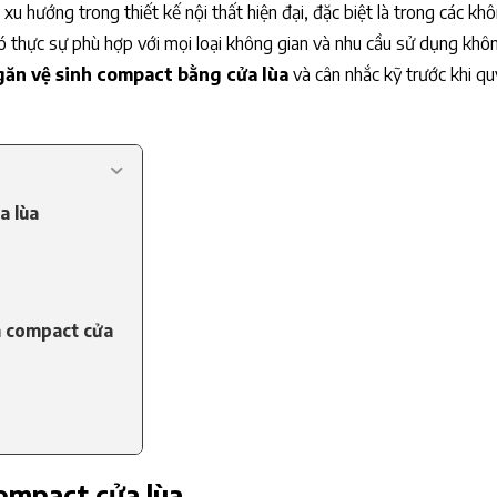
u hướng trong thiết kế nội thất hiện đại, đặc biệt là trong các kh
có thực sự phù hợp với mọi loại không gian và nhu cầu sử dụng kh
găn vệ sinh compact bằng cửa lùa
và cân nhắc kỹ trước khi qu
a lùa
h compact cửa
ompact cửa lùa
t bằng cửa lùa