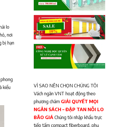
ải lo
hỏ, nơi
g bị hạn
à phong
VÌ SAO NÊN CHỌN CHÚNG TÔI
à kiểu
Vách ngăn VNT hoạt động theo
phương châm
GIẢI QUYẾT MỌI
NGÂN SÁCH – ĐẬP TAN NỖI LO
BÃO GIÁ
Chúng tôi nhập khẩu trực
tiếp tấm compact fiberboard, phụ