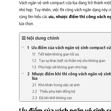
Vách ngăn vệ sinh compact cửa lùa đang trở thành một x
nhỏ hẹp. Tuy nhiên, việc thi công vách ngăn dạng này 
cùng tìm hiểu các
ưu, nhược điểm thi công vách n
lựa chọn.
Nội dung chính
Ưu điểm của vách ngăn vệ sinh compact cử
Tiết kiệm không gian tối ưu
Tạo sự khác biệt và thẩm mỹ cho không gian
Phù hợp với không gian nhỏ hẹp
Nhược điểm khi thi công vách ngăn vệ sin
lùa
Khó khăn trong việc vệ sinh
Thiếu phụ kiện đồng bộ
Độ kín khít không cao
Khó khăn trong lắp đặt và bảo trì
Ưu điểm của vách ngăn vệ sinh c
Có nên thi công vách ngăn vệ sinh compac