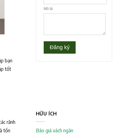
iúp bạn
áp tốt
HỮU ÍCH
các rãnh
Báo giá vách ngăn
và tốn