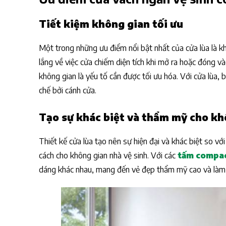
không?
Tiết kiệm không gian tối ưu
Khi nào không nên thi công vách ngăn vệ 
cửa lùa?
Bảng tổng hợp ưu và nhược điểm của vách 
Một trong những ưu điểm nổi bật nhất của cửa lùa là kh
compact cửa lùa
lắng về việc cửa chiếm diện tích khi mở ra hoặc đóng và
không gian là yếu tố cần được tối ưu hóa. Với cửa lùa,
chế bởi cánh cửa.
Tạo sự khác biệt và thẩm mỹ cho kh
Thiết kế cửa lùa tạo nên sự hiện đại và khác biệt so vớ
cách cho không gian nhà vệ sinh. Với các
tấm compa
dáng khác nhau, mang đến vẻ đẹp thẩm mỹ cao và làm t