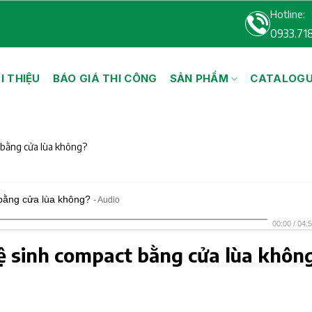
Hotline:
0933.71
I THIỆU
BÁO GIÁ THI CÔNG
SẢN PHẨM
CATALOG
 bằng cửa lùa không?
 bằng cửa lùa không?
- Audio
00:00
/
04:
ệ sinh compact bằng cửa lùa khôn