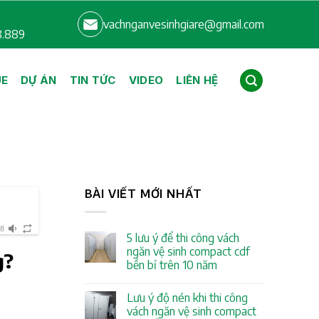
vachnganvesinhgiare@gmail.com
8.889
UE
DỰ ÁN
TIN TỨC
VIDEO
LIÊN HỆ
BÀI VIẾT MỚI NHẤT
58
5 lưu ý để thi công vách
ngăn vệ sinh compact cdf
g?
bền bỉ trên 10 năm
Lưu ý độ nén khi thi công
vách ngăn vệ sinh compact