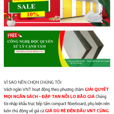
VÌ SAO NÊN CHỌN CHÚNG TÔI
Vách ngăn VNT hoạt động theo phương châm
GIẢI QUYẾT
MỌI NGÂN SÁCH – ĐẬP TAN NỖI LO BÃO GIÁ
Chúng
tôi nhập khẩu trực tiếp tấm compact fiberboard, phụ kiện nên
luôn chủ động về giá cả
GIÁ DÙ RẺ ĐẾN ĐÂU VNT CŨNG