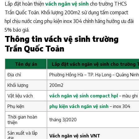
Lắp đặt hoàn thiện
vách ngăn vệ sinh
cho trường THCS
Trần Quốc Toản. Khối lượng 200m2 sử dụng tấm compact
hpl chịu nước cùng phụ kiện inox 304 chính hãng hưởng ưu đãi
5% báo giá.
Thông tin vách vệ sinh trường
Trần Quốc Toản
Tên dự án
Lắp đặt vách ngăn vệ sinh cho trường
Địa chỉ
Phường Hồng Hà – TP. Hạ Long – Quảng Nin
Khối lượng
200m2
Vật liệu vách
vách ngăn vệ sinh compact hpl
– màu ghi
Phụ kiện
phụ kiện vách ngăn vệ sinh
– inox 304
Thời gian hoàn
tháng 3/2020
thiện
Sản xuất và lắp
Vách ngăn vệ sinh VNT
đặt