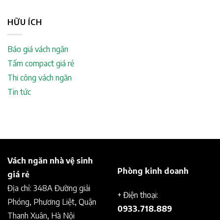
HỮU ÍCH
Báo giá vách ngăn
Tấm compact giá rẻ
Thi công vách ngăn
Tin tức
Vách ngăn nhà vệ sinh
Phòng kinh doanh
giá rẻ
Địa chỉ: 348A Đường giải
+ Điện thoại:
Phóng, Phương Liệt, Quận
0933.718.889
Thanh Xuân, Hà Nội