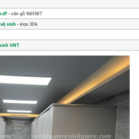
cdf
– vân gỗ 166138T
 vệ sinh
– inox 304
 sinh VNT