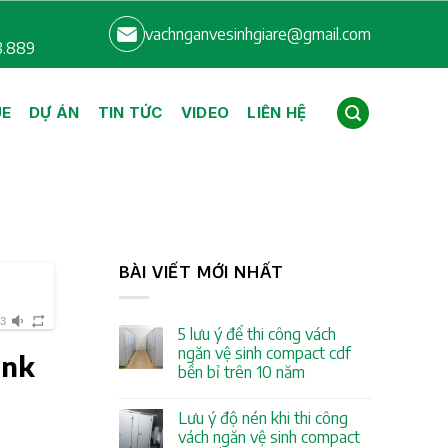
vachnganvesinhgiare@gmail.com
8.889
UE
DỰ ÁN
TIN TỨC
VIDEO
LIÊN HỆ
BÀI VIẾT MỚI NHẤT
33
5 lưu ý để thi công vách
ngăn vệ sinh compact cdf
ank
bền bỉ trên 10 năm
Lưu ý độ nén khi thi công
vách ngăn vệ sinh compact