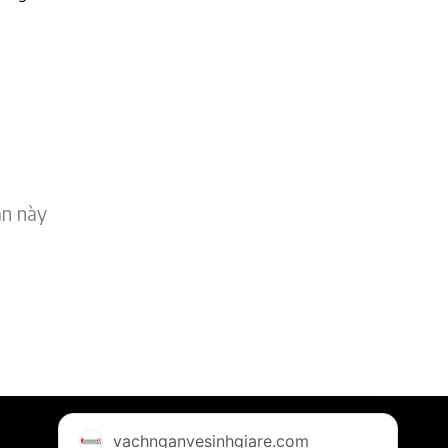
an này
vachnganvesinhgiare.com