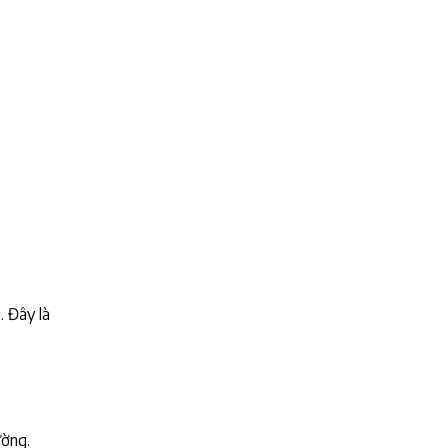
. Đây là
ường.