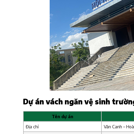
Dự án vách ngăn vệ sinh trườn
Tên dự án
Địa chỉ
Vân Canh – Hoà