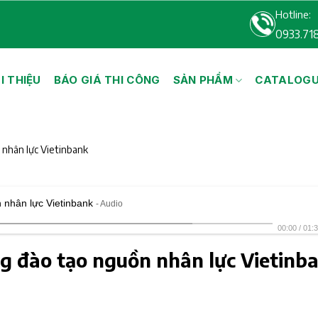
Hotline:
0933.71
I THIỆU
BÁO GIÁ THI CÔNG
SẢN PHẨM
CATALOG
 nhân lực Vietinbank
 nhân lực Vietinbank
- Audio
00:00
/
01:
ng đào tạo nguồn nhân lực Vietinb