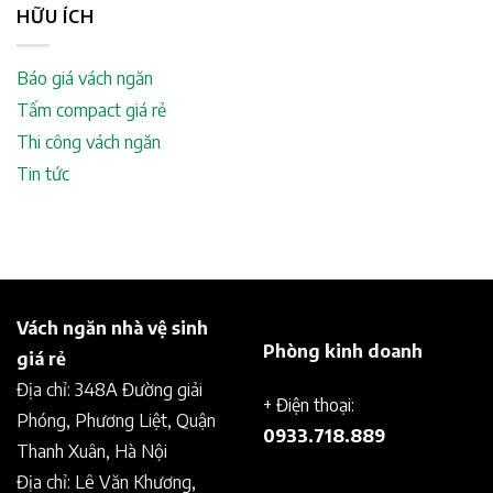
HỮU ÍCH
Báo giá vách ngăn
Tấm compact giá rẻ
Thi công vách ngăn
Tin tức
Vách ngăn nhà vệ sinh
Phòng kinh doanh
giá rẻ
Địa chỉ: 348A Đường giải
+ Điện thoại:
Phóng, Phương Liệt, Quận
0933.718.889
Thanh Xuân, Hà Nội
Địa chỉ: Lê Văn Khương,