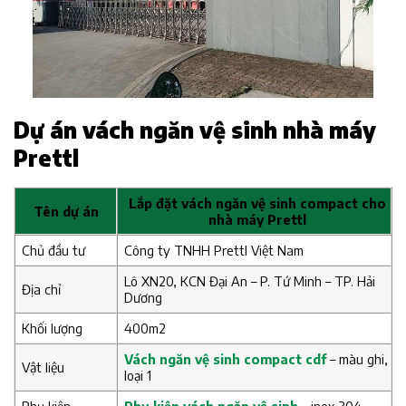
Dự án vách ngăn vệ sinh nhà máy
Prettl
Lắp đặt vách ngăn vệ sinh compact cho
Tên dự án
nhà máy Prettl
Chủ đầu tư
Công ty TNHH Prettl Việt Nam
Lô XN20, KCN Đại An – P. Tứ Minh – TP. Hải
Địa chỉ
Dương
Khối lượng
400m2
Vách ngăn vệ sinh compact cdf
– màu ghi,
Vật liệu
loại 1