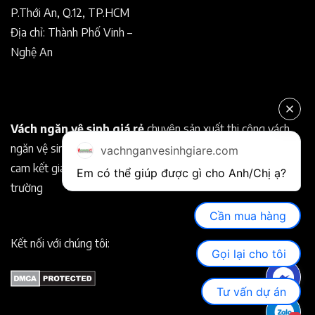
P.Thới An, Q.12, TP.HCM
Địa chỉ: Thành Phố Vinh –
Nghệ An
Vách ngăn vệ sinh giá rẻ
chuyên sản xuất thi công vách
ngăn vệ sinh Compact chất lượng tốt. Chuyên nghiệp, uy tín
vachnganvesinhgiare.com
cam kết giá rẻ hơn so với các nhà cung cấp khác trên thị
Em có thể giúp được gì cho Anh/Chị ạ? 
trường
Cần mua hàng
Kết nối với chúng tôi:
Gọi lại cho tôi
Tư vấn dự án