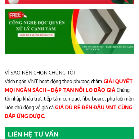
VÌ SAO NÊN CHỌN CHÚNG TÔI
Vách ngăn VNT hoạt động theo phương châm
GIẢI QUYẾT
MỌI NGÂN SÁCH – ĐẬP TAN NỖI LO BÃO GIÁ
Chúng
tôi nhập khẩu trực tiếp tấm compact fiberboard, phụ kiện nên
luôn chủ động về giá cả
GIÁ DÙ RẺ ĐẾN ĐÂU VNT CŨNG
ĐÁP ỨNG ĐƯỢC.
LIÊN HỆ TƯ VẤN