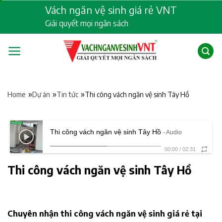
Skip
Vách ngăn vệ sinh giá rẻ VNT
to
Giải quyết mọi ngân sách
content
»
»
»
Thi công vách ngăn vệ sinh Tây Hồ
Home
Dự án
Tin tức
Thi công vách ngăn vệ sinh Tây Hồ
- Audio
00:00
/
02:31
Thi công vách ngăn vệ sinh Tây Hồ
Chuyên nhận thi công vách ngăn vệ sinh giá rẻ tại