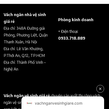
Vách ngăn nhà vệ sinh
Phòng kinh doanh
giá rẻ
Địa chỉ: 348A Đường giải
+ Điện thoại:
Phóng, Phương Liệt, Quận
0933.718.889
Thanh Xuân, Hà Nội
Địa chỉ: Lê Văn Khương,
P.Thới An, Q.12, TP.HCM
Địa chỉ: Thành Phố Vinh –
Nghệ An
Vách ngăn vệ sinh giá rẻ
chuyên sản xuất thi công vách
ngăn vệ sinh Compact chất lượng tốt. Chuyên nghiệp, uy tín
vachnganvesinhgiare.com