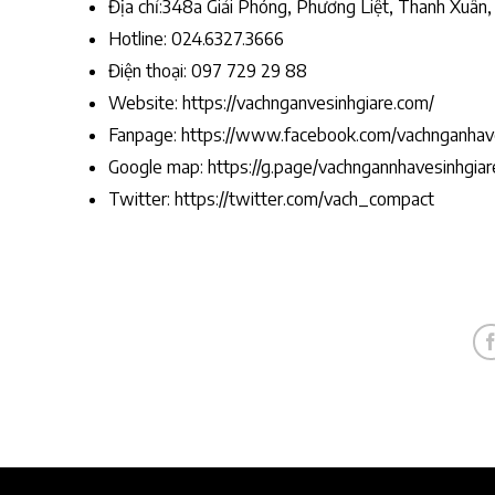
Địa chỉ:348a Giải Phóng, Phương Liệt, Thanh Xuân,
Hotline: 024.6327.3666
Điện thoại: 097 729 29 88
Website: https://vachnganvesinhgiare.com/
Fanpage: https://www.facebook.com/vachnganhav
Google map: https://g.page/vachngannhavesinhgia
Twitter: https://twitter.com/vach_compact