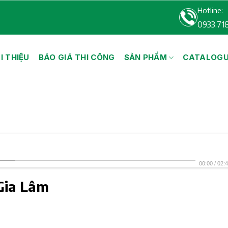
Hotline:
0933.71
I THIỆU
BÁO GIÁ THI CÔNG
SẢN PHẨM
CATALOG
00:00
/
02:
Gia Lâm