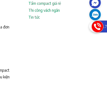
Tấm compact giá rẻ
Thi công vách ngăn
Tin tức
0933.7
óa đơn
ompact
u kiện