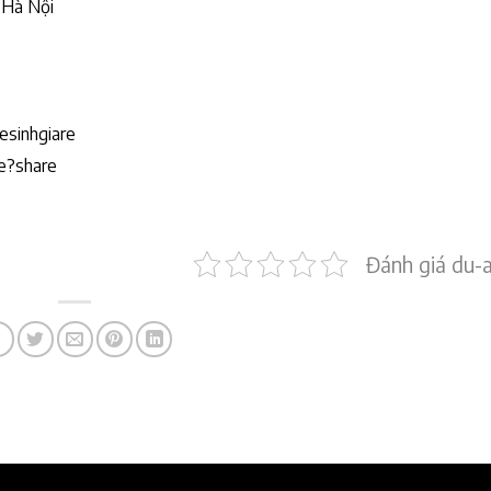
 Hà Nội
esinhgiare
re?share
Đánh giá du-