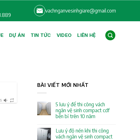
vachnganvesinhgiare@gmail.com
8.889
UE
DỰ ÁN
TIN TỨC
VIDEO
LIÊN HỆ
BÀI VIẾT MỚI NHẤT
45
5 lưu ý để thi công vách
ngăn vệ sinh compact cdf
bền bỉ trên 10 năm
Lưu ý độ nén khi thi công
vách ngăn vệ sinh compact