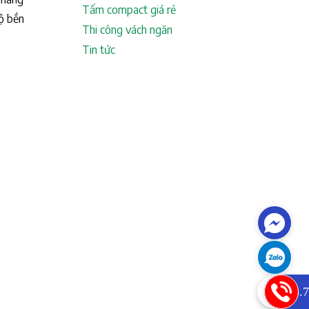
Tấm compact giá rẻ
độ bền
Thi công vách ngăn
Tin tức
0933.7