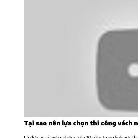
Tại sao nên lựa chọn thi công vách n
Là đơn vị có kinh nghiệm trên 10 năm trong lĩnh vực thi