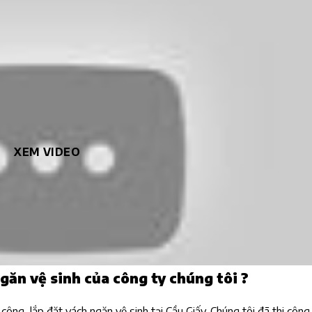
XEM VIDEO
găn vệ sinh của công ty chúng tôi ?
 công, lắp đặt vách ngăn vệ sinh tại Cầu Giấy. Chúng tôi đã thi côn