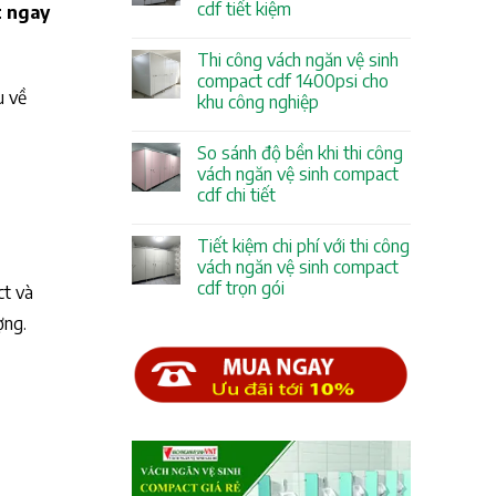
cdf tiết kiệm
t ngay
Thi công vách ngăn vệ sinh
compact cdf 1400psi cho
u về
khu công nghiệp
So sánh độ bền khi thi công
vách ngăn vệ sinh compact
cdf chi tiết
Tiết kiệm chi phí với thi công
vách ngăn vệ sinh compact
cdf trọn gói
ct và
ợng.