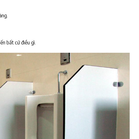
àng.
n bất cứ điều gì.