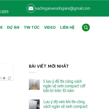
vachnganvesinhgiare@gmail.com
8.889
UE
DỰ ÁN
TIN TỨC
VIDEO
LIÊN HỆ
BÀI VIẾT MỚI NHẤT
03
5 lưu ý để thi công vách
ngăn vệ sinh compact cdf
bền bỉ trên 10 năm
Lưu ý độ nén khi thi công
vách ngăn vệ sinh compact