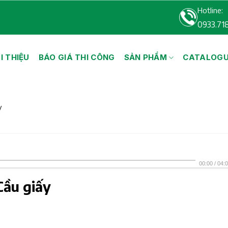
Hotline:
0933.71
I THIỆU
BÁO GIÁ THI CÔNG
SẢN PHẨM
CATALOG
y
00:00
/
04:
Cầu giấy