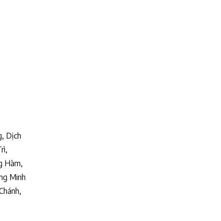
g, Dịch
rì,
ng Hàm,
ng Minh
Chánh,