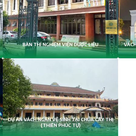
BÀN THÍ NGHIỆM VIỆN DƯỢC LIỆU
VÁCH
DỰ ÁN VÁCH NGĂN VỆ SINH TẠI CHÙA CÂY THỊ
(THIÊN PHÚC TỰ)