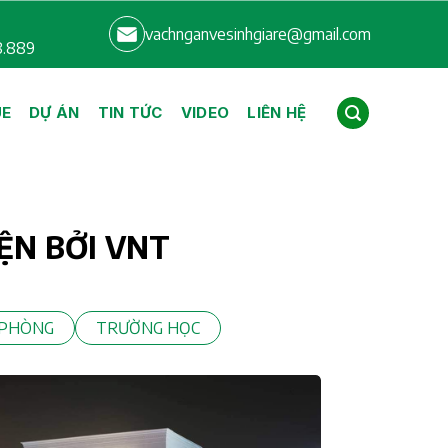
vachnganvesinhgiare@gmail.com
8.889
UE
DỰ ÁN
TIN TỨC
VIDEO
LIÊN HỆ
ỆN BỞI VNT
 PHÒNG
TRƯỜNG HỌC