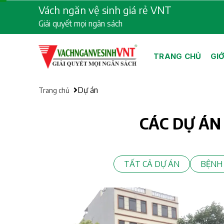
Skip
Vách ngăn vệ sinh giá rẻ VNT
to
Giải quyết mọi ngân sách
content
TRANG CHỦ
GIỚ
Dự án
Trang chủ
CÁC DỰ ÁN
TẤT CẢ DỰ ÁN
BỆNH 