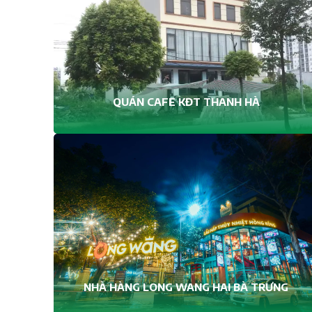
QUÁN CAFE KĐT THANH HÀ
NHÀ HÀNG LONG WANG HAI BÀ TRƯNG