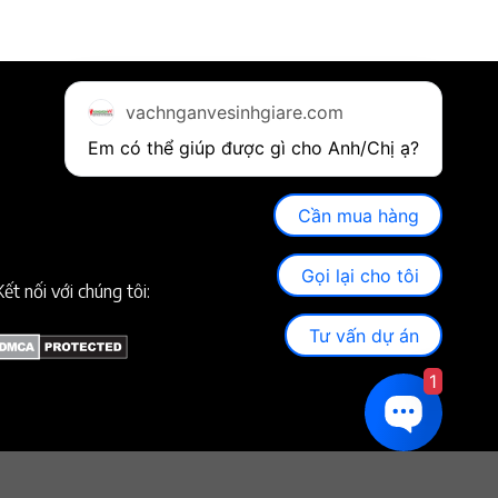
vachnganvesinhgiare.com
Em có thể giúp được gì cho Anh/Chị ạ? 
Cần mua hàng
Gọi lại cho tôi
Kết nối với chúng tôi:
Tư vấn dự án
1