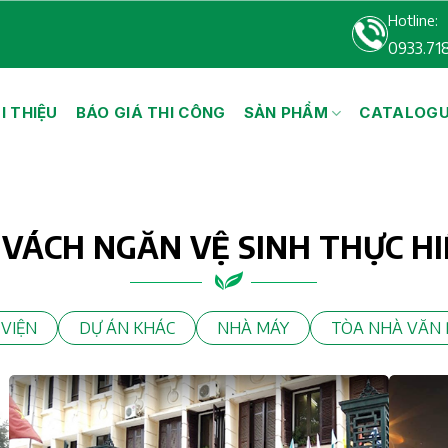
Hotline:
0933.71
I THIỆU
BÁO GIÁ THI CÔNG
SẢN PHẨM
CATALOG
 VÁCH NGĂN VỆ SINH THỰC HI
VIỆN
DỰ ÁN KHÁC
NHÀ MÁY
TÒA NHÀ VĂN