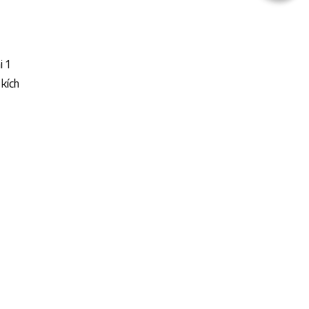
 1
 kích