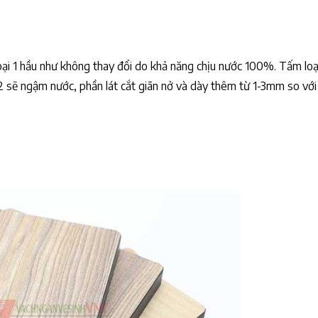
i 1 hầu như không thay đổi do khả năng chịu nước 100%. Tấm loại
2 sẽ ngậm nước, phần lát cắt giãn nở và dày thêm từ 1-3mm so với