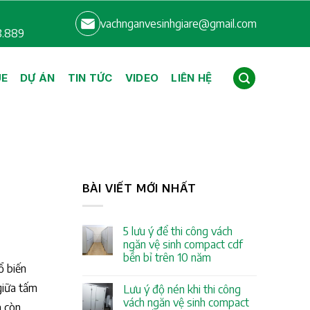
vachnganvesinhgiare@gmail.com
8.889
UE
DỰ ÁN
TIN TỨC
VIDEO
LIÊN HỆ
BÀI VIẾT MỚI NHẤT
5 lưu ý để thi công vách
ngăn vệ sinh compact cdf
bền bỉ trên 10 năm
ổ biến
giữa tấm
Lưu ý độ nén khi thi công
vách ngăn vệ sinh compact
à còn