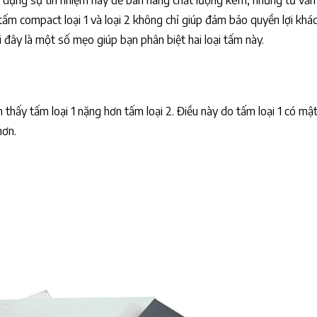
lợi dụng sự tín nhiệm này để bán hàng chất lượng kém, nhưng tư vấn
a tấm compact loại 1 và loại 2 không chỉ giúp đảm bảo quyền lợi khá
 đây là một số mẹo giúp bạn phân biệt hai loại tấm này.
thấy tấm loại 1 nặng hơn tấm loại 2. Điều này do tấm loại 1 có mậ
hơn.