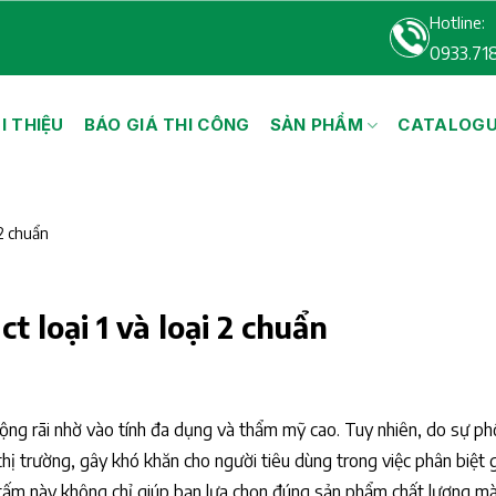
Hotline:
0933.71
I THIỆU
BÁO GIÁ THI CÔNG
SẢN PHẨM
CATALOG
 2 chuẩn
 loại 1 và loại 2 chuẩn
ng rãi nhờ vào tính đa dụng và thẩm mỹ cao. Tuy nhiên, do sự ph
thị trường, gây khó khăn cho người tiêu dùng trong việc phân biệt 
oại tấm này không chỉ giúp bạn lựa chọn đúng sản phẩm chất lượng m