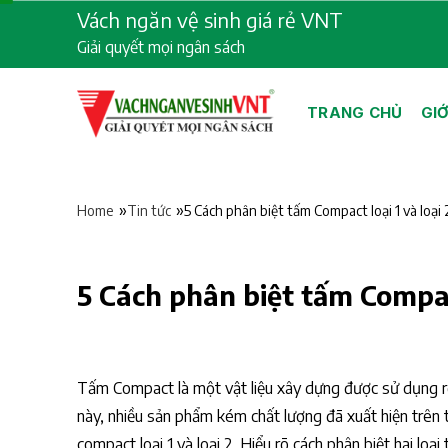
Skip
Vách ngăn vệ sinh giá rẻ VNT
to
Giải quyết mọi ngân sách
content
TRANG CHỦ
GIỚ
»
»
5 Cách phân biệt tấm Compact loại 1 và loại
Home
Tin tức
5 Cách phân biệt tấm Compact
Tấm Compact là một vật liệu xây dựng được sử dụng rộ
này, nhiều sản phẩm kém chất lượng đã xuất hiện trên 
compact loại 1 và loại 2. Hiểu rõ cách phân biệt hai l