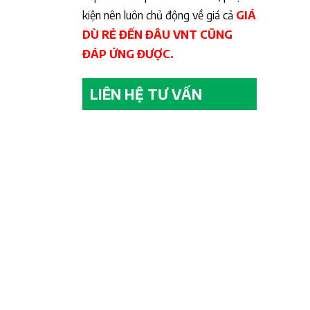
kiện nên luôn chủ động về giá cả
GIÁ
DÙ RẺ ĐẾN ĐÂU VNT CŨNG
ĐÁP ỨNG ĐƯỢC.
LIÊN HỆ TƯ VẤN