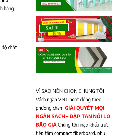
 như
ch hàng
t độ chất
VÌ SAO NÊN CHỌN CHÚNG TÔI
Vách ngăn VNT hoạt động theo
phương châm
GIẢI QUYẾT MỌI
NGÂN SÁCH – ĐẬP TAN NỖI LO
BÃO GIÁ
Chúng tôi nhập khẩu trực
tiếp tấm compact fiberboard, phụ