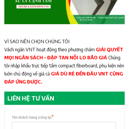
VÌ SAO NÊN CHỌN CHÚNG TÔI
Vách ngăn VNT hoạt động theo phương châm
GIẢI QUYẾT
MỌI NGÂN SÁCH – ĐẬP TAN NỖI LO BÃO GIÁ
Chúng
tôi nhập khẩu trực tiếp tấm compact fiberboard, phụ kiện nên
luôn chủ động về giá cả
GIÁ DÙ RẺ ĐẾN ĐÂU VNT CŨNG
ĐÁP ỨNG ĐƯỢC.
LIÊN HỆ TƯ VẤN