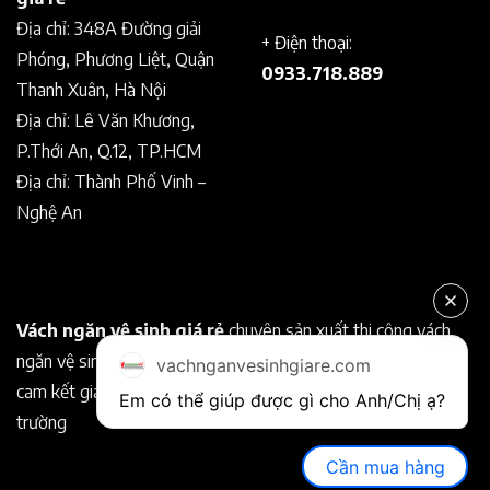
Địa chỉ: 348A Đường giải
+ Điện thoại:
Phóng, Phương Liệt, Quận
0933.718.889
Thanh Xuân, Hà Nội
Địa chỉ: Lê Văn Khương,
P.Thới An, Q.12, TP.HCM
Địa chỉ: Thành Phố Vinh –
Nghệ An
Vách ngăn vệ sinh giá rẻ
chuyên sản xuất thi công vách
ngăn vệ sinh Compact chất lượng tốt. Chuyên nghiệp, uy tín
vachnganvesinhgiare.com
cam kết giá rẻ hơn so với các nhà cung cấp khác trên thị
Em có thể giúp được gì cho Anh/Chị ạ? 
trường
Cần mua hàng