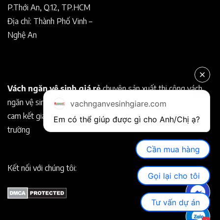
P.Thới An, Q.12, TP.HCM
Địa chỉ: Thành Phố Vinh –
Nghệ An
Vách ngăn vệ sinh giá rẻ
chuyên sản xuất thi công vách
ngăn vệ sinh Compact chất lượng tốt. Chuyên nghiệp, uy tín
vachnganvesinhgiare.com
cam kết giá rẻ hơn so với các nhà cung cấp khác trên thị
Em có thể giúp được gì cho Anh/Chị ạ? 
trường
Cần mua hàng
Kết nối với chúng tôi:
Gọi lại cho tôi
Tư vấn dự án