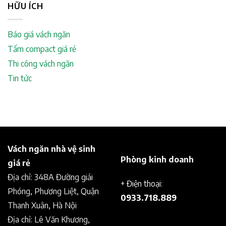
HỮU ÍCH
Báo giá vách ngăn
Tấm compact giá rẻ
Thi công vách ngăn
Tin tức
Vách ngăn nhà vệ sinh
Phòng kinh doanh
giá rẻ
Địa chỉ: 348A Đường giải
+ Điện thoại:
Phóng, Phương Liệt, Quận
0933.718.889
Thanh Xuân, Hà Nội
Địa chỉ: Lê Văn Khương,