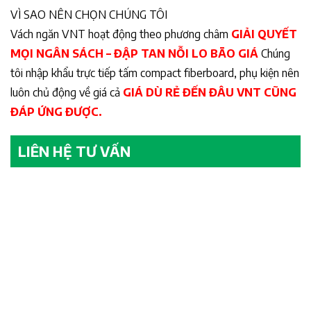
VÌ SAO NÊN CHỌN CHÚNG TÔI
Vách ngăn VNT hoạt động theo phương châm
GIẢI QUYẾT
MỌI NGÂN SÁCH – ĐẬP TAN NỖI LO BÃO GIÁ
Chúng
tôi nhập khẩu trực tiếp tấm compact fiberboard, phụ kiện nên
luôn chủ động về giá cả
GIÁ DÙ RẺ ĐẾN ĐÂU VNT CŨNG
ĐÁP ỨNG ĐƯỢC.
LIÊN HỆ TƯ VẤN