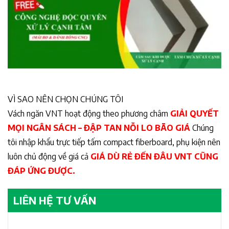
VÌ SAO NÊN CHỌN CHÚNG TÔI
Vách ngăn VNT hoạt động theo phương châm
GIẢI QUYẾT
MỌI NGÂN SÁCH – ĐẬP TAN NỖI LO BÃO GIÁ
Chúng
tôi nhập khẩu trực tiếp tấm compact fiberboard, phụ kiện nên
luôn chủ động về giá cả
GIÁ DÙ RẺ ĐẾN ĐÂU VNT CŨNG
ĐÁP ỨNG ĐƯỢC.
LIÊN HỆ TƯ VẤN