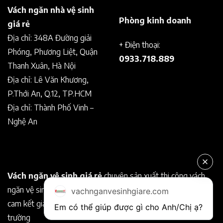
Vách ngăn nhà vệ sinh
Phòng kinh doanh
giá rẻ
Địa chỉ: 348A Đường giải
+ Điện thoại:
Phóng, Phương Liệt, Quận
0933.718.889
Thanh Xuân, Hà Nội
Địa chỉ: Lê Văn Khương,
P.Thới An, Q.12, TP.HCM
Địa chỉ: Thành Phố Vinh –
Nghệ An
Vách ngăn vệ sinh giá rẻ
chuyên sản xuất thi công vách
ngăn vệ sinh Compact chất lượng tốt. Chuyên nghiệp, uy tín
vachnganvesinhgiare.com
cam kết giá rẻ hơn so với các nhà cung cấp khác trên thị
Em có thể giúp được gì cho Anh/Chị ạ? 
trường