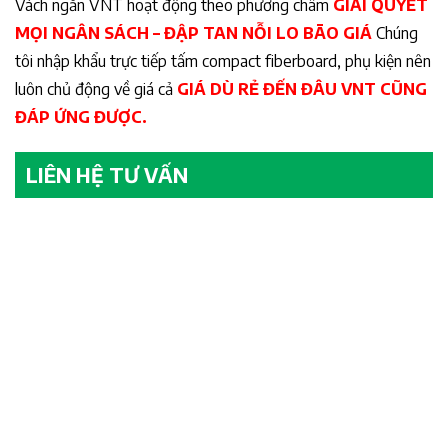
Vách ngăn VNT hoạt động theo phương châm
GIẢI QUYẾT
MỌI NGÂN SÁCH – ĐẬP TAN NỖI LO BÃO GIÁ
Chúng
tôi nhập khẩu trực tiếp tấm compact fiberboard, phụ kiện nên
luôn chủ động về giá cả
GIÁ DÙ RẺ ĐẾN ĐÂU VNT CŨNG
ĐÁP ỨNG ĐƯỢC.
LIÊN HỆ TƯ VẤN