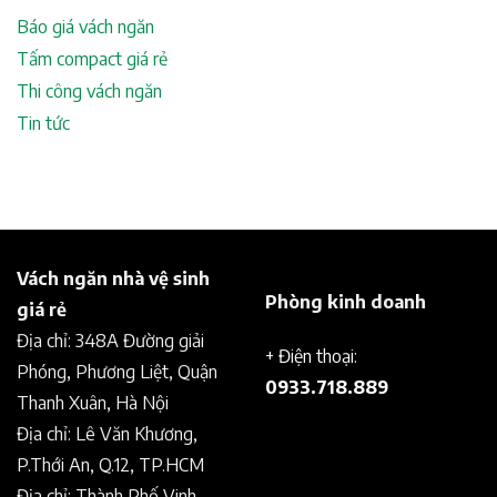
Báo giá vách ngăn
Tấm compact giá rẻ
Thi công vách ngăn
Tin tức
Vách ngăn nhà vệ sinh
Phòng kinh doanh
giá rẻ
Địa chỉ: 348A Đường giải
+ Điện thoại:
Phóng, Phương Liệt, Quận
0933.718.889
Thanh Xuân, Hà Nội
Địa chỉ: Lê Văn Khương,
P.Thới An, Q.12, TP.HCM
Địa chỉ: Thành Phố Vinh –