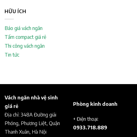
HỮU ÍCH
Báo giá vách ngăn
Tấm compact giá rẻ
Thi công vách ngăn
Tin tức
Vách ngăn nhà vệ sinh
Phòng kinh doanh
giá rẻ
Địa chỉ: 348A Đường giải
+ Điện thoại:
Phóng, Phương Liệt, Quận
0933.718.889
Thanh Xuân, Hà Nội