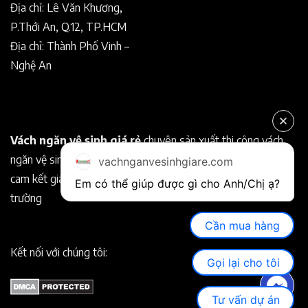
Địa chỉ: Lê Văn Khương,
P.Thới An, Q.12, TP.HCM
Địa chỉ: Thành Phố Vinh –
Nghệ An
Vách ngăn vệ sinh giá rẻ
chuyên sản xuất thi công vách
ngăn vệ sinh Compact chất lượng tốt. Chuyên nghiệp, uy tín
vachnganvesinhgiare.com
cam kết giá rẻ hơn so với các nhà cung cấp khác trên thị
Em có thể giúp được gì cho Anh/Chị ạ? 
trường
Cần mua hàng
Kết nối với chúng tôi:
Gọi lại cho tôi
Tư vấn dự án