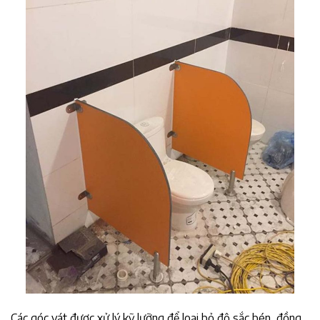
Các góc vát được xử lý kỹ lưỡng để loại bỏ độ sắc bén, đồng