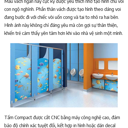
Mẫu vách ngăn này cực kỳ được yêu thích nhờ tạo hình chú voi
con ngộ nghĩnh. Phần thân vách được tạo hình theo dáng voi
đang bước đi với chiếc vòi uốn cong và tai to nhô ra hai bên.
Hình ảnh này không chỉ đáng yêu mà còn gợi sự thân thiện,
khiến trẻ cảm thấy yên tâm hơn khi vào nhà vệ sinh một mình.
Tấm Compact được cắt CNC bằng máy công nghệ cao, đảm
bảo độ chính xác tuyệt đối, kết hợp in hình hoặc dán decal