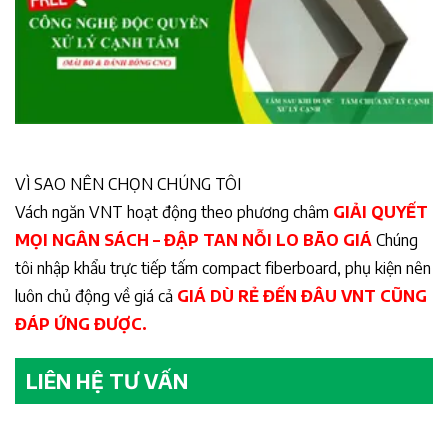
VÌ SAO NÊN CHỌN CHÚNG TÔI
Vách ngăn VNT hoạt động theo phương châm
GIẢI QUYẾT
MỌI NGÂN SÁCH – ĐẬP TAN NỖI LO BÃO GIÁ
Chúng
tôi nhập khẩu trực tiếp tấm compact fiberboard, phụ kiện nên
luôn chủ động về giá cả
GIÁ DÙ RẺ ĐẾN ĐÂU VNT CŨNG
ĐÁP ỨNG ĐƯỢC.
LIÊN HỆ TƯ VẤN