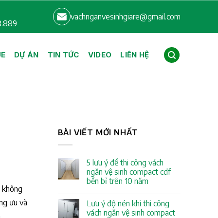
vachnganvesinhgiare@gmail.com
8.889
UE
DỰ ÁN
TIN TỨC
VIDEO
LIÊN HỆ
BÀI VIẾT MỚI NHẤT
5 lưu ý để thi công vách
ngăn vệ sinh compact cdf
bền bỉ trên 10 năm
a không
ững ưu và
Lưu ý độ nén khi thi công
vách ngăn vệ sinh compact
.