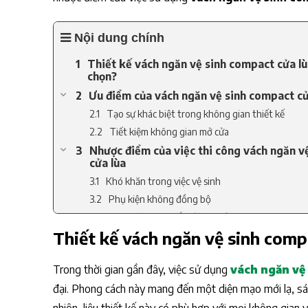
Nội dung chính
Thiết kế vách ngăn vệ sinh compact cửa lù
chọn?
Ưu điểm của vách ngăn vệ sinh compact cử
Tạo sự khác biệt trong không gian thiết kế
Tiết kiệm không gian mở cửa
Nhược điểm của việc thi công vách ngăn v
cửa lùa
Khó khăn trong việc vệ sinh
Phụ kiện không đồng bộ
Khó khăn trong lắp đặt và bảo trì
Thiết kế vách ngăn vệ sinh compa
Có nên thi công vách ngăn vệ sinh compac
Trong thời gian gần đây, việc sử dụng
vách ngăn vệ
đại. Phong cách này mang đến một diện mạo mới lạ, sán