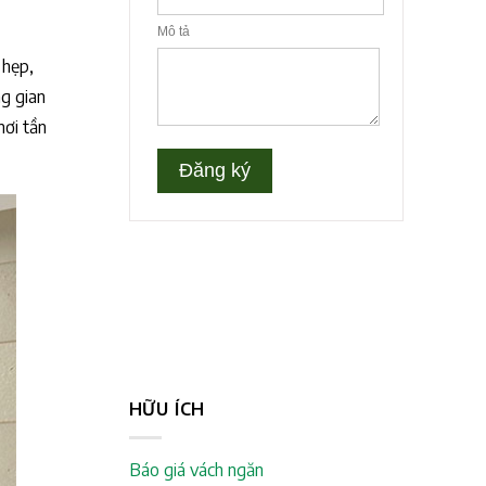
 hẹp,
ng gian
nơi tần
HỮU ÍCH
Báo giá vách ngăn