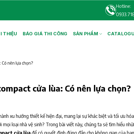
Hotline:
0933.71
I THIỆU
BÁO GIÁ THI CÔNG
SẢN PHẨM
CATALOG
: Có nên lựa chọn?
compact cửa lùa: Có nên lựa chọn?
ành xu hướng thiết kế hiện đại, mang lại sự khác biệt và tối ưu hó
ới mọi loại nhà vệ sinh? Trong bài viết này, chúng ta sẽ tìm hiểu nh
mpact cửa lùa
để có quyết định đúng đắn cho không gian của bạn