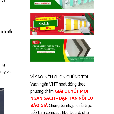
u và
 ích nổi
ông
 mỹ và
VÌ SAO NÊN CHỌN CHÚNG TÔI
Vách ngăn VNT hoạt động theo
phương châm
GIẢI QUYẾT MỌI
NGÂN SÁCH – ĐẬP TAN NỖI LO
BÃO GIÁ
Chúng tôi nhập khẩu trực
tiếp tấm compact fiberboard, phụ