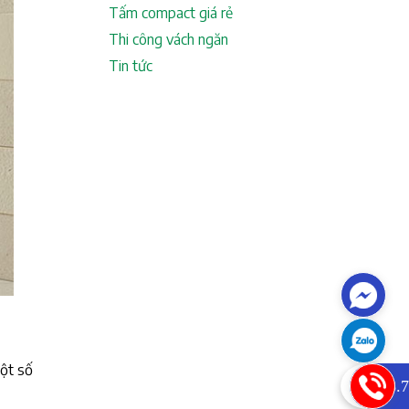
Tấm compact giá rẻ
Thi công vách ngăn
Tin tức
một số
0933.7