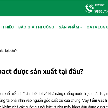
Hotline:
0933.71
I THIỆU
BÁO GIÁ THI CÔNG
SẢN PHẨM
CATALOG
ất tại đâu?
act được sản xuất tại đâu?
 phổ biến nhờ tính bền bỉ và khả năng chống nước hiệu quả. Tuy nh
húng ta phải nhìn vào nguồn gốc xuất xứ của chúng. Vậy
tấm vách
g khám phá các quốc gia nổi bật và nhà máy hàng đầu đang cung cấ