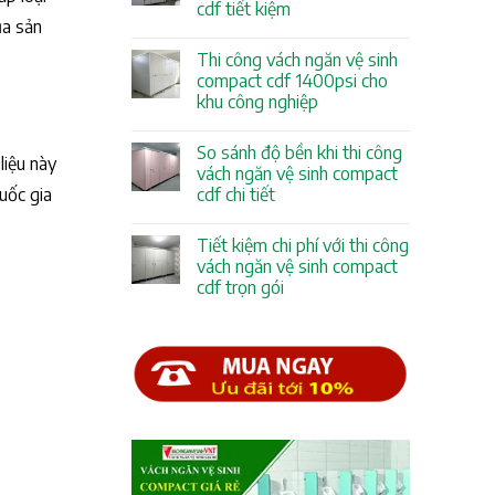
cdf tiết kiệm
ủa sản
Thi công vách ngăn vệ sinh
compact cdf 1400psi cho
khu công nghiệp
So sánh độ bền khi thi công
liệu này
vách ngăn vệ sinh compact
quốc gia
cdf chi tiết
Tiết kiệm chi phí với thi công
vách ngăn vệ sinh compact
cdf trọn gói