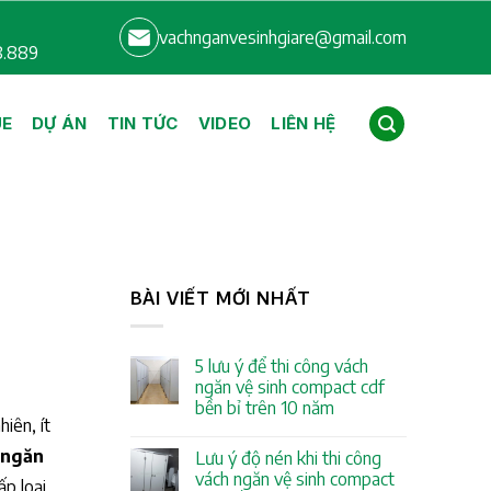
vachnganvesinhgiare@gmail.com
8.889
UE
DỰ ÁN
TIN TỨC
VIDEO
LIÊN HỆ
BÀI VIẾT MỚI NHẤT
5 lưu ý để thi công vách
ngăn vệ sinh compact cdf
bền bỉ trên 10 năm
iên, ít
 ngăn
Lưu ý độ nén khi thi công
vách ngăn vệ sinh compact
p loại