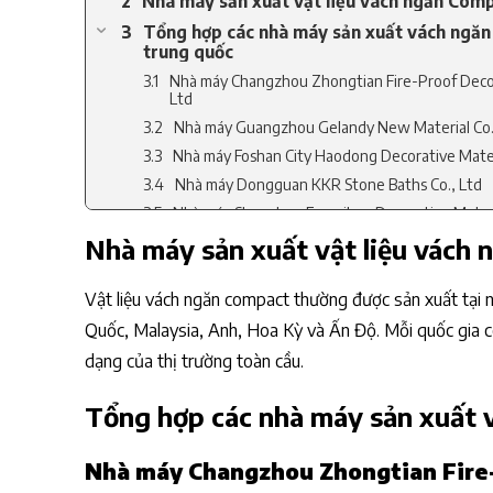
Nhà máy sản xuất vật liệu vách ngăn Com
Tổng hợp các nhà máy sản xuất vách ngăn
trung quốc
Nhà máy Changzhou Zhongtian Fire-Proof Decor
Ltd
Nhà máy Guangzhou Gelandy New Material Co.
Nhà máy Foshan City Haodong Decorative Materi
Nhà máy Dongguan KKR Stone Baths Co., Ltd
Nhà máy Shenzhen Fumeihua Decorative Materia
Nhà máy sản xuất vật liệu vách
Các quốc gia khác sản xuất tấm Compact
Vật liệu vách ngăn compact thường được sản xuất tại nh
Quốc, Malaysia, Anh, Hoa Kỳ và Ấn Độ. Mỗi quốc gia có
dạng của thị trường toàn cầu.
Tổng hợp các nhà máy sản xuất 
Nhà máy Changzhou Zhongtian Fire-