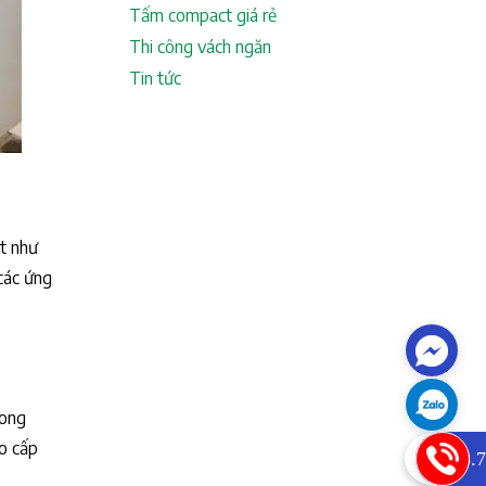
Tấm compact giá rẻ
Thi công vách ngăn
Tin tức
t như
các ứng
dong
o cấp
0933.7