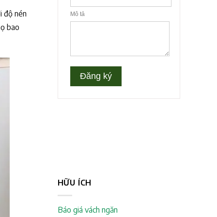
i độ nén
họ bao
HỮU ÍCH
Báo giá vách ngăn