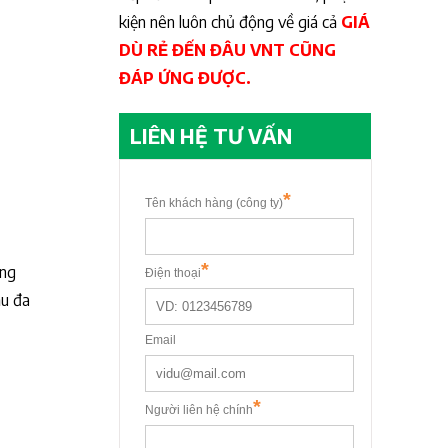
kiện nên luôn chủ động về giá cả
GIÁ
DÙ RẺ ĐẾN ĐÂU VNT CŨNG
ĐÁP ỨNG ĐƯỢC.
LIÊN HỆ TƯ VẤN
ung
ầu đa