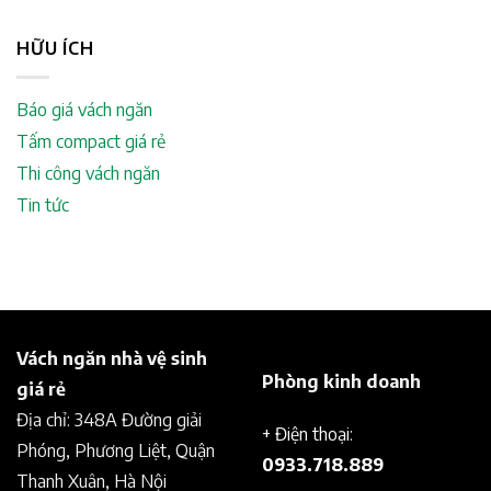
HỮU ÍCH
Báo giá vách ngăn
Tấm compact giá rẻ
Thi công vách ngăn
Tin tức
Vách ngăn nhà vệ sinh
Phòng kinh doanh
giá rẻ
Địa chỉ: 348A Đường giải
+ Điện thoại:
Phóng, Phương Liệt, Quận
0933.718.889
Thanh Xuân, Hà Nội