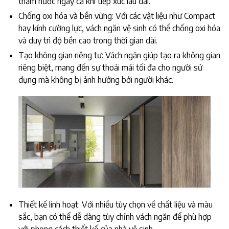
thấm nước ngay cả khi tiếp xúc lâu dài.
Chống oxi hóa và bền vững: Với các vật liệu như Compact
hay kính cường lực, vách ngăn vệ sinh có thể chống oxi hóa
và duy trì độ bền cao trong thời gian dài.
Tạo không gian riêng tư: Vách ngăn giúp tạo ra không gian
riêng biệt, mang đến sự thoải mái tối đa cho người sử
dụng mà không bị ảnh hưởng bởi người khác.
Thiết kế linh hoạt: Với nhiều tùy chọn về chất liệu và màu
sắc, bạn có thể dễ dàng tùy chỉnh vách ngăn để phù hợp
với phong cách thiết kế của nhà vệ sinh.