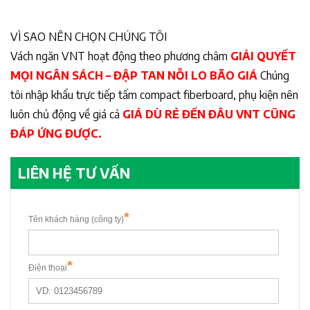
VÌ SAO NÊN CHỌN CHÚNG TÔI
Vách ngăn VNT hoạt động theo phương châm
GIẢI QUYẾT
MỌI NGÂN SÁCH – ĐẬP TAN NỖI LO BÃO GIÁ
Chúng
tôi nhập khẩu trực tiếp tấm compact fiberboard, phụ kiện nên
luôn chủ động về giá cả
GIÁ DÙ RẺ ĐẾN ĐÂU VNT CŨNG
ĐÁP ỨNG ĐƯỢC.
LIÊN HỆ TƯ VẤN