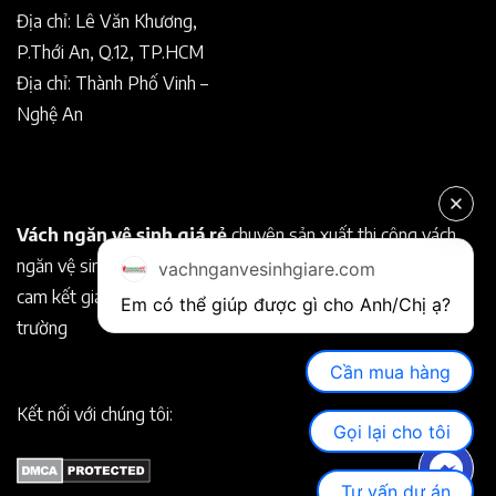
Địa chỉ: Lê Văn Khương,
P.Thới An, Q.12, TP.HCM
Địa chỉ: Thành Phố Vinh –
Nghệ An
Vách ngăn vệ sinh giá rẻ
chuyên sản xuất thi công vách
ngăn vệ sinh Compact chất lượng tốt. Chuyên nghiệp, uy tín
vachnganvesinhgiare.com
cam kết giá rẻ hơn so với các nhà cung cấp khác trên thị
Em có thể giúp được gì cho Anh/Chị ạ? 
trường
Cần mua hàng
Kết nối với chúng tôi:
Gọi lại cho tôi
Tư vấn dự án