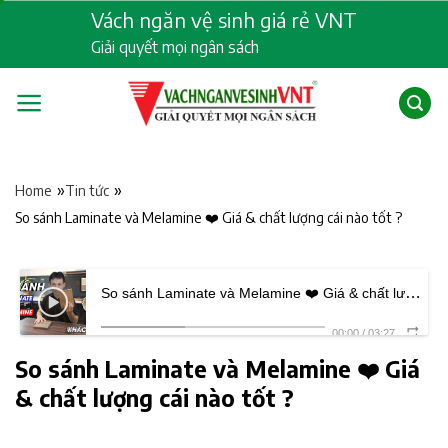
Skip
Vách ngăn vệ sinh giá rẻ VNT
to
Giải quyết mọi ngân sách
content
»
»
Home
Tin tức
So sánh Laminate và Melamine ❤️ Giá & chất lượng cái nào tốt ?
So sánh Laminate và Melamine ❤️ Giá & chất lượng cái nào tốt ?
00:00
/
03:27
So sánh Laminate và Melamine ❤️ Giá
& chất lượng cái nào tốt ?