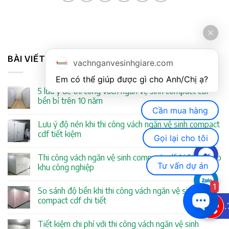
BÀI VIẾT MỚI NHẤT
vachnganvesinhgiare.com
Em có thể giúp được gì cho Anh/Chị ạ? 
5 lưu ý để thi công vách ngăn vệ sinh compact cdf
bền bỉ trên 10 năm
Cần mua hàng
Lưu ý độ nén khi thi công vách ngăn vệ sinh compact
cdf tiết kiệm
Gọi lại cho tôi
Thi công vách ngăn vệ sinh compact cdf 1400psi cho
Tư vấn dự án
khu công nghiệp
1
So sánh độ bền khi thi công vách ngăn vệ sinh
compact cdf chi tiết
0933.
Tiết kiệm chi phí với thi công vách ngăn vệ sinh