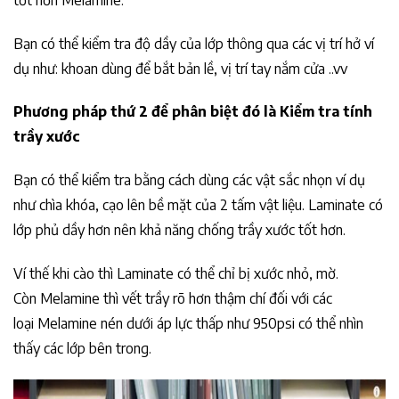
Bạn có thể kiểm tra độ dầy của lớp thông qua các vị trí hở ví
dụ như: khoan dùng để bắt bản lề, vị trí tay nắm cửa ..vv
Phương pháp thứ 2 để phân biệt đó là Kiểm tra tính
trầy xước
Bạn có thể kiểm tra bằng cách dùng các vật sắc nhọn ví dụ
như chìa khóa, cạo lên bề mặt của 2 tấm vật liệu. Laminate có
lớp phủ dầy hơn nên khả năng chống trầy xước tốt hơn.
Ví thế khi cào thì Laminate có thể chỉ bị xước nhỏ, mờ.
Còn Melamine thì vết trầy rõ hơn thậm chí đối với các
loại Melamine nén dưới áp lực thấp như 950psi có thể nhìn
thấy các lớp bên trong.