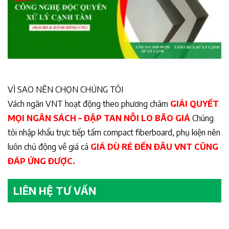
VÌ SAO NÊN CHỌN CHÚNG TÔI
Vách ngăn VNT hoạt động theo phương châm
GIẢI QUYẾT
MỌI NGÂN SÁCH – ĐẬP TAN NỖI LO BÃO GIÁ
Chúng
tôi nhập khẩu trực tiếp tấm compact fiberboard, phụ kiện nên
luôn chủ động về giá cả
GIÁ DÙ RẺ ĐẾN ĐÂU VNT CŨNG
ĐÁP ỨNG ĐƯỢC.
LIÊN HỆ TƯ VẤN