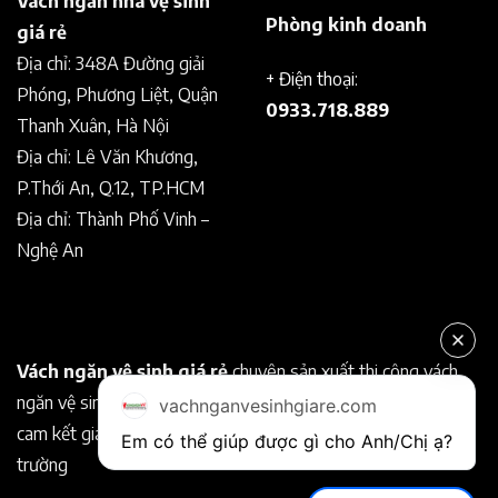
Vách ngăn nhà vệ sinh
Phòng kinh doanh
giá rẻ
Địa chỉ: 348A Đường giải
+ Điện thoại:
Phóng, Phương Liệt, Quận
0933.718.889
Thanh Xuân, Hà Nội
Địa chỉ: Lê Văn Khương,
P.Thới An, Q.12, TP.HCM
Địa chỉ: Thành Phố Vinh –
Nghệ An
Vách ngăn vệ sinh giá rẻ
chuyên sản xuất thi công vách
ngăn vệ sinh Compact chất lượng tốt. Chuyên nghiệp, uy tín
vachnganvesinhgiare.com
cam kết giá rẻ hơn so với các nhà cung cấp khác trên thị
Em có thể giúp được gì cho Anh/Chị ạ? 
trường