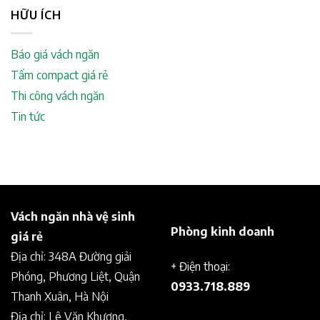
HỮU ÍCH
Báo giá vách ngăn
Tấm compact giá rẻ
Thi công vách ngăn
Tin tức
Vách ngăn nhà vệ sinh
Phòng kinh doanh
giá rẻ
Địa chỉ: 348A Đường giải
+ Điện thoại:
Phóng, Phương Liệt, Quận
0933.718.889
Thanh Xuân, Hà Nội
Địa chỉ: Lê Văn Khương,