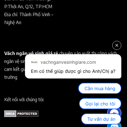
P.Thới An, Q.12, TP.HCM
Địa chỉ: Thành Phố Vinh –
Nghệ An
Vách ngăn vệ sinh giá rẻ
chuyên sản xuất thi công vách
ngăn vệ sinh Compact chất lượng tốt. Chuyên nghiệp, uy tín
vachnganvesinhgiare.com
cam kết giá rẻ hơn so với các nhà cung cấp khác trên thị
Em có thể giúp được gì cho Anh/Chị ạ? 
trường
Cần mua hàng
Kết nối với chúng tôi:
Gọi lại cho tôi
Tư vấn dự án