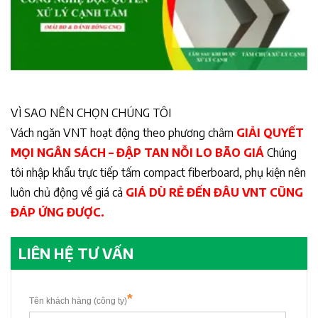
VÌ SAO NÊN CHỌN CHÚNG TÔI
Vách ngăn VNT hoạt động theo phương châm
GIẢI QUYẾT
MỌI NGÂN SÁCH – ĐẬP TAN NỖI LO BÃO GIÁ
Chúng
tôi nhập khẩu trực tiếp tấm compact fiberboard, phụ kiện nên
luôn chủ động về giá cả
GIÁ DÙ RẺ ĐẾN ĐÂU VNT CŨNG
ĐÁP ỨNG ĐƯỢC.
LIÊN HỆ TƯ VẤN