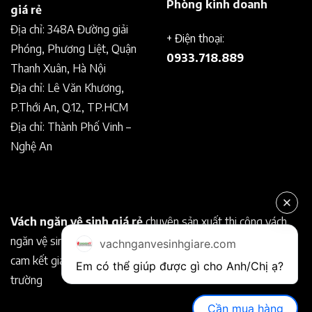
Phòng kinh doanh
giá rẻ
Địa chỉ: 348A Đường giải
+ Điện thoại:
Phóng, Phương Liệt, Quận
0933.718.889
Thanh Xuân, Hà Nội
Địa chỉ: Lê Văn Khương,
P.Thới An, Q.12, TP.HCM
Địa chỉ: Thành Phố Vinh –
Nghệ An
Vách ngăn vệ sinh giá rẻ
chuyên sản xuất thi công vách
ngăn vệ sinh Compact chất lượng tốt. Chuyên nghiệp, uy tín
vachnganvesinhgiare.com
cam kết giá rẻ hơn so với các nhà cung cấp khác trên thị
Em có thể giúp được gì cho Anh/Chị ạ? 
trường
Cần mua hàng