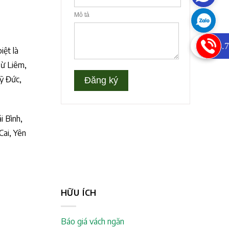
0933.7
iệt là
Từ Liêm,
ỹ Đức,
i Bình,
Cai, Yên
HỮU ÍCH
Báo giá vách ngăn