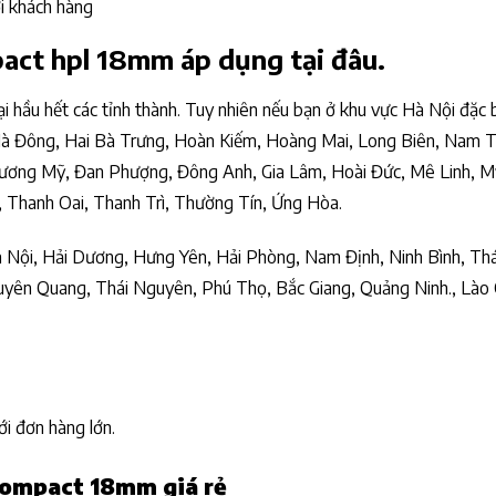
i khách hàng
pact hpl 18mm áp dụng tại đâu.
 hầu hết các tỉnh thành. Tuy nhiên nếu bạn ở khu vực Hà Nội đặc b
 Hà Đông, Hai Bà Trưng, Hoàn Kiếm, Hoàng Mai, Long Biên, Nam 
hương Mỹ, Đan Phượng, Đông Anh, Gia Lâm, Hoài Đức, Mê Linh, M
 Thanh Oai, Thanh Trì, Thường Tín, Ứng Hòa.
à Nội, Hải Dương, Hưng Yên, Hải Phòng, Nam Định, Ninh Bình, Thá
uyên Quang, Thái Nguyên, Phú Thọ, Bắc Giang, Quảng Ninh., Lào 
ới đơn hàng lớn.
 compact 18mm giá rẻ