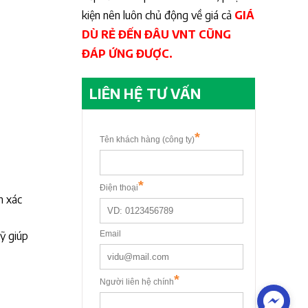
kiện nên luôn chủ động về giá cả
GIÁ
DÙ RẺ ĐẾN ĐÂU VNT CŨNG
ĐÁP ỨNG ĐƯỢC.
LIÊN HỆ TƯ VẤN
h xác
ỹ giúp