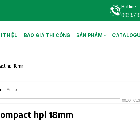
Hotline:
0933.71
I THIỆU
BÁO GIÁ THI CÔNG
SẢN PHẨM
CATALOG
pact hpl 18mm
mm
- Audio
00:00
/
03:
 compact hpl 18mm