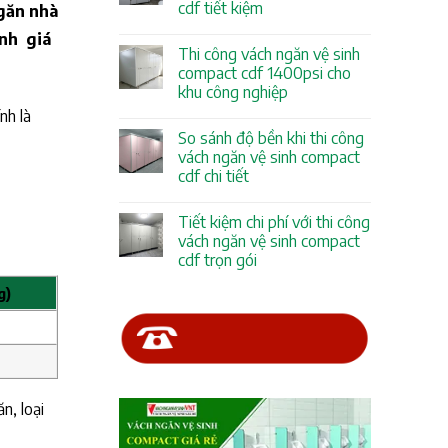
cdf tiết kiệm
găn nhà
anh giá
Thi công vách ngăn vệ sinh
compact cdf 1400psi cho
khu công nghiệp
nh là
So sánh độ bền khi thi công
vách ngăn vệ sinh compact
cdf chi tiết
Tiết kiệm chi phí với thi công
vách ngăn vệ sinh compact
cdf trọn gói
g)
n, loại