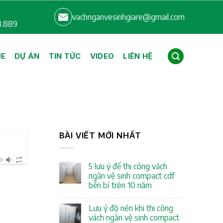
vachnganvesinhgiare@gmail.com
8.889
UE
DỰ ÁN
TIN TỨC
VIDEO
LIÊN HỆ
BÀI VIẾT MỚI NHẤT
30
5 lưu ý để thi công vách
ngăn vệ sinh compact cdf
bền bỉ trên 10 năm
Lưu ý độ nén khi thi công
vách ngăn vệ sinh compact