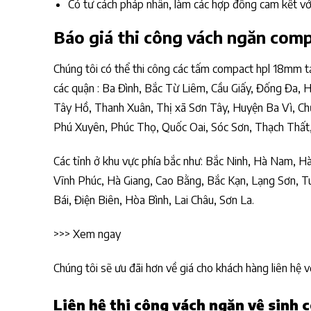
Có tư cách pháp nhân, làm các hợp đồng cam kết vớ
Báo giá thi công vách ngăn com
Chúng tôi có thể thi công các tấm compact hpl 18mm tại
các quận : Ba Đình, Bắc Từ Liêm, Cầu Giấy, Đống Đa,
Tây Hồ, Thanh Xuân, Thị xã Sơn Tây, Huyện Ba Vì, C
Phú Xuyên, Phúc Thọ, Quốc Oai, Sóc Sơn, Thạch Thất,
Các tỉnh ở khu vực phía bắc như: Bắc Ninh, Hà Nam, H
Vĩnh Phúc, Hà Giang, Cao Bằng, Bắc Kạn, Lạng Sơn, T
Bái, Điện Biên, Hòa Bình, Lai Châu, Sơn La.
>>> Xem ngay
Chúng tôi sẽ ưu đãi hơn về giá cho khách hàng liên hệ v
Liên hệ thi công vách ngăn vệ sinh