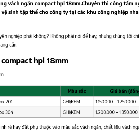
công vách ngăn compact hpl 18mm.Chuyên thi công tấm n
 vệ sinh tập thể cho công ty tại các khu công nghiệp nh
yên nghiệp phải không? Không phải nói để hay, nhưng chúng tôi chí
ang cần.
n compact hpl 18mm
mm
Màu sắc
Giá bán (đồn
ox 201
GHI/KEM
1.150.000 – 1.250.000
nox 304
GHI/KEM
1.200.000 – 1.350.000
inh rẻ hay đắt phụ thuộc vào màu sắc vách ngăn, chất liệu vách ngă