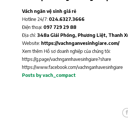
Vách ngăn vệ sinh giá rẻ
Hotline 24/7:
024.6327.3666
Điện thoại:
097 729 29 88
Địa chỉ:
348a Giải Phóng, Phương Liệt, Thanh X
Website:
https://vachnganvesinhgiare.com/
Xem thêm Hồ sơ doanh nghiệp của chúng tôi:
https://g.page/vachngannhavesinhgiare?share
https://www.facebook.com/vachnganhavesinhgiare
Posts by vach_compact