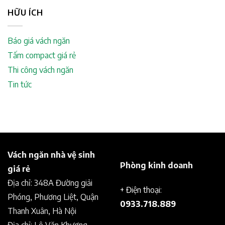
HỮU ÍCH
Báo giá vách ngăn
Tấm compact giá rẻ
Thi công vách ngăn
Tin tức
Vách ngăn nhà vệ sinh
Phòng kinh doanh
giá rẻ
Địa chỉ: 348A Đường giải
+ Điện thoại:
Phóng, Phương Liệt, Quận
0933.718.889
Thanh Xuân, Hà Nội
Địa chỉ: Lê Văn Khương,