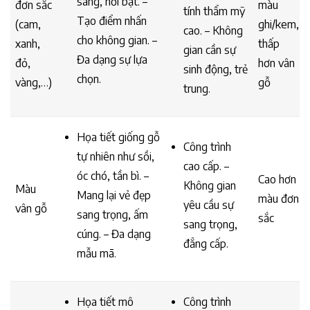
sáng, nổi bật. –
đơn sắc
màu
tính thẩm mỹ
Tạo điểm nhấn
(cam,
ghi/kem,
cao. – Không
cho không gian. –
xanh,
thấp
gian cần sự
Đa dạng sự lựa
đỏ,
hơn vân
sinh động, trẻ
chọn.
vàng,…)
gỗ
trung.
Họa tiết giống gỗ
Công trình
tự nhiên như sồi,
cao cấp. –
óc chó, tần bì. –
Cao hơn
Không gian
Màu
Mang lại vẻ đẹp
màu đơn
yêu cầu sự
vân gỗ
sang trọng, ấm
sắc
sang trọng,
cúng. – Đa dạng
đẳng cấp.
mẫu mã.
Họa tiết mô
Công trình