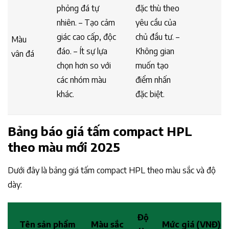
phỏng đá tự
đặc thù theo
nhiên. – Tạo cảm
yêu cầu của
giác cao cấp, độc
chủ đầu tư. –
Màu
đáo. – Ít sự lựa
Không gian
vân đá
chọn hơn so với
muốn tạo
các nhóm màu
điểm nhấn
khác.
đặc biệt.
Bảng báo giá tấm compact HPL
theo màu mới 2025
Dưới đây là bảng giá tấm compact HPL theo màu sắc và độ
dày:
Độ
Tên sản phẩm
Màu sắc
Mức giá (VNĐ)