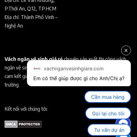
P.Thới An, Q.12, TP.HCM
Địa chỉ: Thành Phố Vinh –
Nghệ An
Vách ngăn vệ sinh giá rẻ
chuyên sản xuất thi công vách
ngăn vệ sinh Compact chất lượng tốt. Chuyên nghiệp, uy tín
vachnganvesinhgiare.com
cam kết giá rẻ hơn so với các nhà cung cấp khác trên thị
Em có thể giúp được gì cho Anh/Chị ạ? 
trường
Cần mua hàng
Kết nối với chúng tôi:
Gọi lại cho tôi
Tư vấn dự án