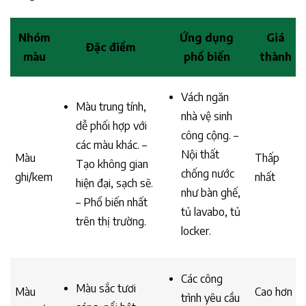
Nhóm
Ứng dụng
Giá
Đặc điểm
màu
phổ biến
thành
Vách ngăn
Màu trung tính,
nhà vệ sinh
dễ phối hợp với
công cộng. –
các màu khác. –
Nội thất
Màu
Thấp
Tạo không gian
chống nước
ghi/kem
nhất
hiện đại, sạch sẽ.
như bàn ghế,
– Phổ biến nhất
tủ lavabo, tủ
trên thị trường.
locker.
Các công
Màu sắc tươi
Màu
Cao hơn
trình yêu cầu