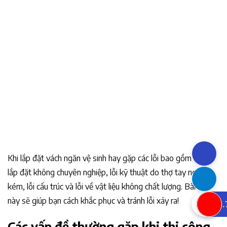
Khi lắp đặt vách ngăn vệ sinh hay gặp các lỗi bao gồm lỗi tự
lắp đặt không chuyên nghiệp, lỗi kỹ thuật do thợ tay nghề
kém, lỗi cấu trúc và lỗi về vật liệu không chất lượng. Bài viết
này sẽ giúp bạn cách khắc phục và tránh lỗi xảy ra!
0933.
Các vấn đề thường gặp khi thi công