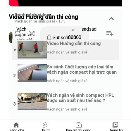
Danh sách video
Video Hướng dẫn thi công
Vách ngăn vệ sinh giá rẻ
-
1 / 3
Vách
sadsad
ngăn vệ
100000
Subscribed
sinh giá
Video Hướng dẫn thi công
rẻ
►
Vách ngăn vệ sinh giá rẻ
So sánh Chất lượng các loại tấm
vách ngăn compact hpl trực quan
2
Vách ngăn vệ sinh giá rẻ
Vách ngăn vệ sinh compact HPL
được sản xuất như thế nào ?
3
Vách ngăn vệ sinh giá rẻ
Đánh giá video này
Trang chủ
Hỗ trợ
Báo giá thi công
Thông tin